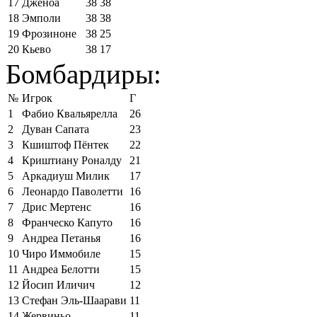
17
Дженоа
38
38
18
Эмполи
38
38
19
Фрозиноне
38
25
20
Кьево
38
17
Бомбардиры:
№
Игрок
Г
1
Фабио Квальярелла
26
2
Дуван Сапата
23
3
Кшиштоф Пёнтек
22
4
Криштиану Роналду
21
5
Аркадиуш Милик
17
6
Леонардо Паволетти
16
7
Дрис Мертенс
16
8
Франческо Капуто
16
9
Андреа Петанья
16
10
Чиро Иммобиле
15
11
Андреа Белотти
15
12
Йосип Иличич
12
13
Стефан Эль-Шаарави
11
14
Жервиньо
11