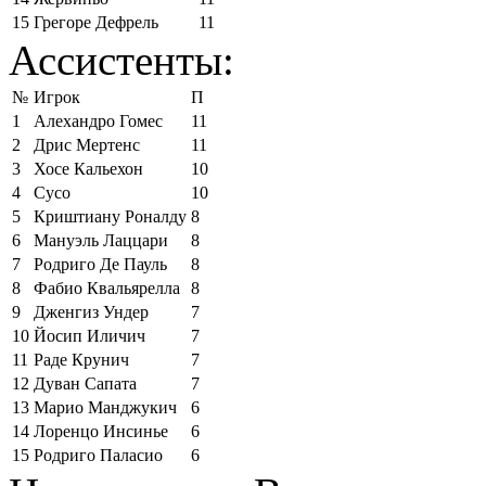
15
Грегоре Дефрель
11
Ассистенты:
№
Игрок
П
1
Алехандро Гомес
11
2
Дрис Мертенс
11
3
Хосе Кальехон
10
4
Сусо
10
5
Криштиану Роналду
8
6
Мануэль Лаццари
8
7
Родриго Де Пауль
8
8
Фабио Квальярелла
8
9
Дженгиз Ундер
7
10
Йосип Иличич
7
11
Раде Крунич
7
12
Дуван Сапата
7
13
Марио Манджукич
6
14
Лоренцо Инсинье
6
15
Родриго Паласио
6