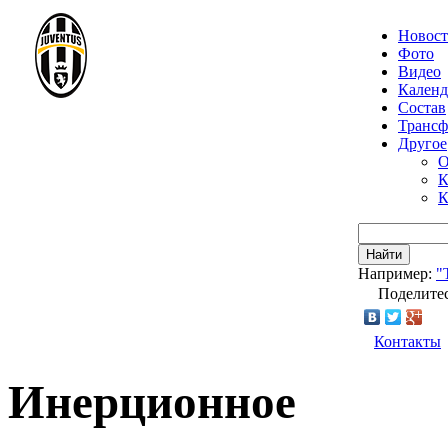
Новос
Фото
Видео
Календ
Состав
Транс
Другое
О
К
К
Найти
Например:
"
Поделитес
Контакты
Инерционное