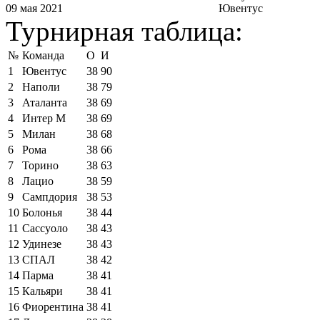
09 мая 2021
Ювентус
Турнирная таблица:
№
Команда
О
И
1
Ювентус
38
90
2
Наполи
38
79
3
Аталанта
38
69
4
Интер М
38
69
5
Милан
38
68
6
Рома
38
66
7
Торино
38
63
8
Лацио
38
59
9
Сампдория
38
53
10
Болонья
38
44
11
Сассуоло
38
43
12
Удинезе
38
43
13
СПАЛ
38
42
14
Парма
38
41
15
Кальяри
38
41
16
Фиорентина
38
41