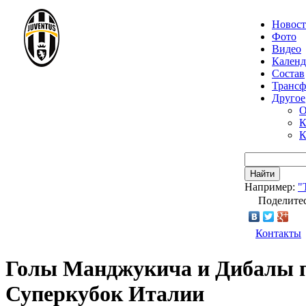
Новос
Фото
Видео
Календ
Состав
Транс
Другое
О
К
К
Найти
Например:
"
Поделитес
Контакты
Голы Манджукича и Дибалы пр
Суперкубок Италии