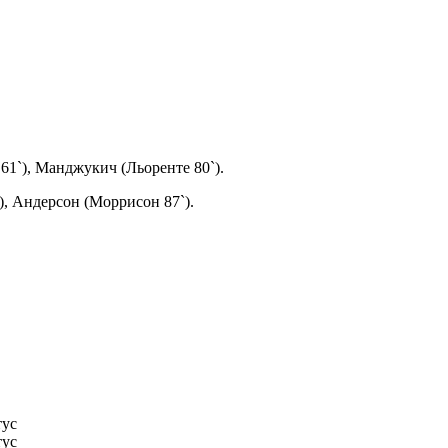
61`), Манджукич (Льоренте 80`).
), Андерсон (Моррисон 87`).
ус
ус