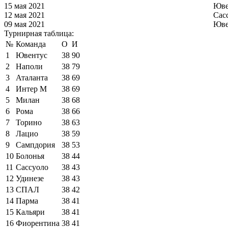
15 мая 2021
Юве
12 мая 2021
Сас
09 мая 2021
Юве
Турнирная таблица:
№
Команда
О
И
1
Ювентус
38
90
2
Наполи
38
79
3
Аталанта
38
69
4
Интер М
38
69
5
Милан
38
68
6
Рома
38
66
7
Торино
38
63
8
Лацио
38
59
9
Сампдория
38
53
10
Болонья
38
44
11
Сассуоло
38
43
12
Удинезе
38
43
13
СПАЛ
38
42
14
Парма
38
41
15
Кальяри
38
41
16
Фиорентина
38
41