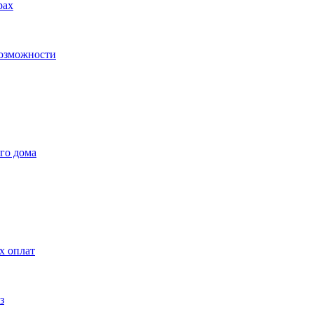
рах
возможности
го дома
х оплат
з