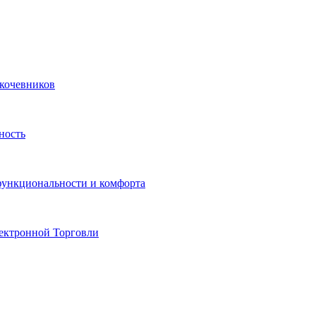
 кочевников
ность
функциональности и комфорта
ектронной Торговли