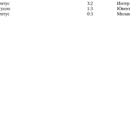
нтус
3:2
Интер
суоло
1:3
Ювент
нтус
0:3
Мила