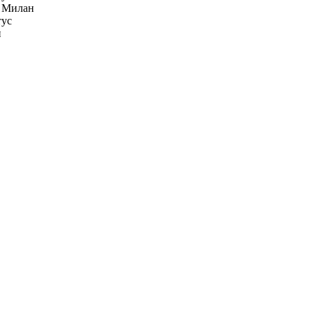
 Милан
ус
н