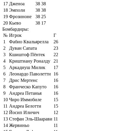
17
Дженоа
38
38
18
Эмполи
38
38
19
Фрозиноне
38
25
20
Кьево
38
17
Бомбардиры:
№
Игрок
Г
1
Фабио Квальярелла
26
2
Дуван Сапата
23
3
Кшиштоф Пёнтек
22
4
Криштиану Роналду
21
5
Аркадиуш Милик
17
6
Леонардо Паволетти
16
7
Дрис Мертенс
16
8
Франческо Капуто
16
9
Андреа Петанья
16
10
Чиро Иммобиле
15
11
Андреа Белотти
15
12
Йосип Иличич
12
13
Стефан Эль-Шаарави
11
14
Жервиньо
11