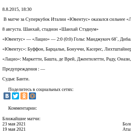
8.8.2015, 18:30
В матче за Суперкубок Италии «Ювентус» оказался сильнее «
8 августа. Шанхай, стадион «Шанхай Стэдиум»
«Ювентус» — «Лацио» — 2:0 (0:0) Голы: Манджукич 68`, Дибал
«Ювентус»: Буффон, Барцальи, Бонуччи, Касерес, Лихтштайнер,
«Лацио»: Маркетти, Башта, де Врей, Джентилетти, Раду, Онази,
Предупреждения : —
Судья: Банти.
Поделитесь в социальных сетях:
Комментарии:
Ближайшие матчи:
23 мая 2021
Бол
19 мая 2021
Ата