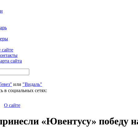
ти
арь
феры
 сайте
онтакты
арта сайта
Тевез"
или
"Видаль"
ь в социальных сетях:
О сайте
инесли «Ювентусу» победу на