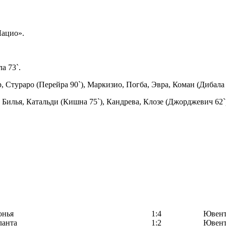
Лацио».
а 73`.
 Стураро (Перейра 90`), Маркизио, Погба, Эвра, Коман (Дибала 
 Билья, Катальди (Кишна 75`), Кандрева, Клозе (Джорджевич 62`
онья
1:4
Ювент
ланта
1:2
Ювент