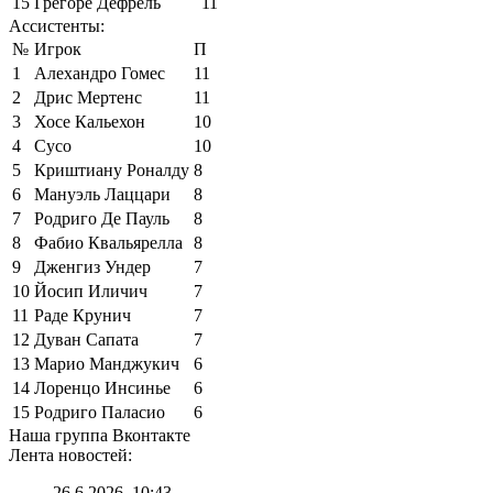
15
Грегоре Дефрель
11
Ассистенты:
№
Игрок
П
1
Алехандро Гомес
11
2
Дрис Мертенс
11
3
Хосе Кальехон
10
4
Сусо
10
5
Криштиану Роналду
8
6
Мануэль Лаццари
8
7
Родриго Де Пауль
8
8
Фабио Квальярелла
8
9
Дженгиз Ундер
7
10
Йосип Иличич
7
11
Раде Крунич
7
12
Дуван Сапата
7
13
Марио Манджукич
6
14
Лоренцо Инсинье
6
15
Родриго Паласио
6
Наша группа Вконтакте
Лента новостей:
26.6.2026, 10:43