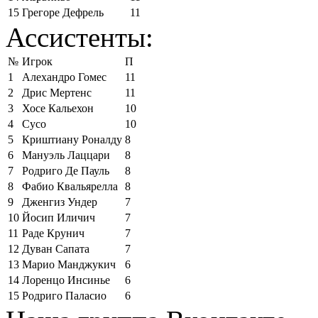
15
Грегоре Дефрель
11
Ассистенты:
№
Игрок
П
1
Алехандро Гомес
11
2
Дрис Мертенс
11
3
Хосе Кальехон
10
4
Сусо
10
5
Криштиану Роналду
8
6
Мануэль Лаццари
8
7
Родриго Де Пауль
8
8
Фабио Квальярелла
8
9
Дженгиз Ундер
7
10
Йосип Иличич
7
11
Раде Крунич
7
12
Дуван Сапата
7
13
Марио Манджукич
6
14
Лоренцо Инсинье
6
15
Родриго Паласио
6