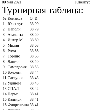
09 мая 2021
Ювентус
Турнирная таблица:
№
Команда
О
И
1
Ювентус
38
90
2
Наполи
38
79
3
Аталанта
38
69
4
Интер М
38
69
5
Милан
38
68
6
Рома
38
66
7
Торино
38
63
8
Лацио
38
59
9
Сампдория
38
53
10
Болонья
38
44
11
Сассуоло
38
43
12
Удинезе
38
43
13
СПАЛ
38
42
14
Парма
38
41
15
Кальяри
38
41
16
Фиорентина
38
41