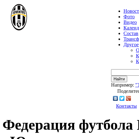
Новос
Фото
Видео
Календ
Состав
Транс
Другое
О
К
К
Найти
Например:
"
Поделитес
Контакты
Федерация футбола 