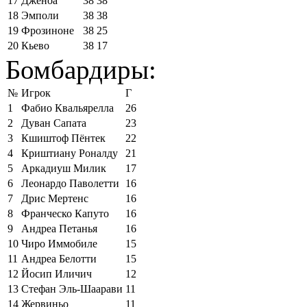
17
Дженоа
38
38
18
Эмполи
38
38
19
Фрозиноне
38
25
20
Кьево
38
17
Бомбардиры:
№
Игрок
Г
1
Фабио Квальярелла
26
2
Дуван Сапата
23
3
Кшиштоф Пёнтек
22
4
Криштиану Роналду
21
5
Аркадиуш Милик
17
6
Леонардо Паволетти
16
7
Дрис Мертенс
16
8
Франческо Капуто
16
9
Андреа Петанья
16
10
Чиро Иммобиле
15
11
Андреа Белотти
15
12
Йосип Иличич
12
13
Стефан Эль-Шаарави
11
14
Жервиньо
11