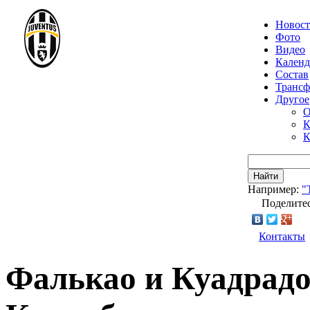
Новос
Фото
Видео
Календ
Состав
Транс
Другое
О
К
К
Найти
Например:
"
Поделитес
Контакты
Фалькао и Куадрадо