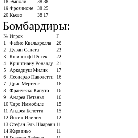
18
Эмполи
38
38
19
Фрозиноне
38
25
20
Кьево
38
17
Бомбардиры:
№
Игрок
Г
1
Фабио Квальярелла
26
2
Дуван Сапата
23
3
Кшиштоф Пёнтек
22
4
Криштиану Роналду
21
5
Аркадиуш Милик
17
6
Леонардо Паволетти
16
7
Дрис Мертенс
16
8
Франческо Капуто
16
9
Андреа Петанья
16
10
Чиро Иммобиле
15
11
Андреа Белотти
15
12
Йосип Иличич
12
13
Стефан Эль-Шаарави
11
14
Жервиньо
11
15
Грегоре Дефрель
11