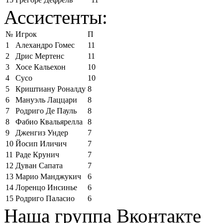
Ассистенты:
№
Игрок
П
1
Алехандро Гомес
11
2
Дрис Мертенс
11
3
Хосе Кальехон
10
4
Сусо
10
5
Криштиану Роналду
8
6
Мануэль Лаццари
8
7
Родриго Де Пауль
8
8
Фабио Квальярелла
8
9
Дженгиз Ундер
7
10
Йосип Иличич
7
11
Раде Крунич
7
12
Дуван Сапата
7
13
Марио Манджукич
6
14
Лоренцо Инсинье
6
15
Родриго Паласио
6
Наша группа Вконтакте