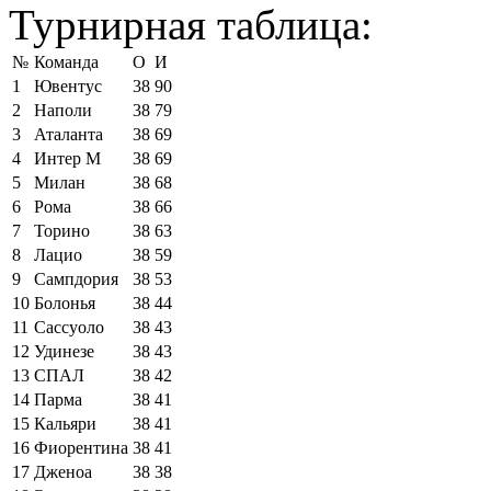
Турнирная таблица:
№
Команда
О
И
1
Ювентус
38
90
2
Наполи
38
79
3
Аталанта
38
69
4
Интер М
38
69
5
Милан
38
68
6
Рома
38
66
7
Торино
38
63
8
Лацио
38
59
9
Сампдория
38
53
10
Болонья
38
44
11
Сассуоло
38
43
12
Удинезе
38
43
13
СПАЛ
38
42
14
Парма
38
41
15
Кальяри
38
41
16
Фиорентина
38
41
17
Дженоа
38
38