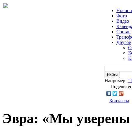
Новост
Фото
Видео
Календ
Состав
Трансф
Другое
О
К
К
Найти
Например:
"Т
Поделитес
Контакты
Эвра: «Мы уверены 