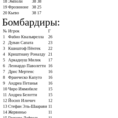
18
Эмполи
38
38
19
Фрозиноне
38
25
20
Кьево
38
17
Бомбардиры:
№
Игрок
Г
1
Фабио Квальярелла
26
2
Дуван Сапата
23
3
Кшиштоф Пёнтек
22
4
Криштиану Роналду
21
5
Аркадиуш Милик
17
6
Леонардо Паволетти
16
7
Дрис Мертенс
16
8
Франческо Капуто
16
9
Андреа Петанья
16
10
Чиро Иммобиле
15
11
Андреа Белотти
15
12
Йосип Иличич
12
13
Стефан Эль-Шаарави
11
14
Жервиньо
11
15
Грегоре Дефрель
11