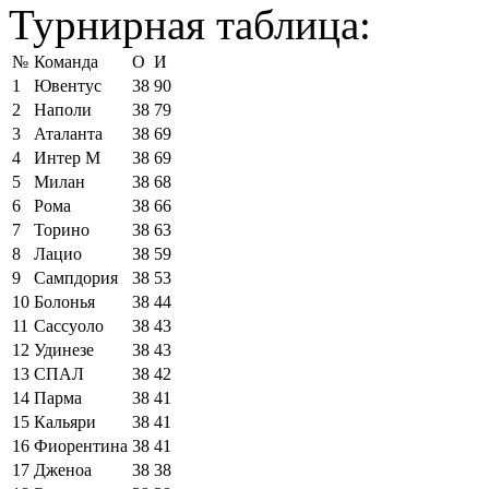
Турнирная таблица:
№
Команда
О
И
1
Ювентус
38
90
2
Наполи
38
79
3
Аталанта
38
69
4
Интер М
38
69
5
Милан
38
68
6
Рома
38
66
7
Торино
38
63
8
Лацио
38
59
9
Сампдория
38
53
10
Болонья
38
44
11
Сассуоло
38
43
12
Удинезе
38
43
13
СПАЛ
38
42
14
Парма
38
41
15
Кальяри
38
41
16
Фиорентина
38
41
17
Дженоа
38
38