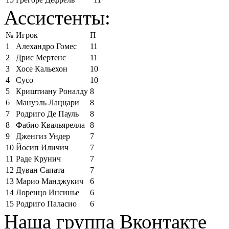
Ассистенты:
№
Игрок
П
1
Алехандро Гомес
11
2
Дрис Мертенс
11
3
Хосе Кальехон
10
4
Сусо
10
5
Криштиану Роналду
8
6
Мануэль Лаццари
8
7
Родриго Де Пауль
8
8
Фабио Квальярелла
8
9
Дженгиз Ундер
7
10
Йосип Иличич
7
11
Раде Крунич
7
12
Дуван Сапата
7
13
Марио Манджукич
6
14
Лоренцо Инсинье
6
15
Родриго Паласио
6
Наша группа Вконтакте