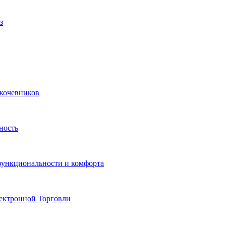
з
 кочевников
ность
функциональности и комфорта
ектронной Торговли