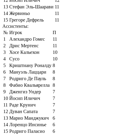
12
Йосип Иличич
12
13
Стефан Эль-Шаарави
11
14
Жервиньо
11
15
Грегоре Дефрель
11
Ассистенты:
№
Игрок
П
1
Алехандро Гомес
11
2
Дрис Мертенс
11
3
Хосе Кальехон
10
4
Сусо
10
5
Криштиану Роналду
8
6
Мануэль Лаццари
8
7
Родриго Де Пауль
8
8
Фабио Квальярелла
8
9
Дженгиз Ундер
7
10
Йосип Иличич
7
11
Раде Крунич
7
12
Дуван Сапата
7
13
Марио Манджукич
6
14
Лоренцо Инсинье
6
15
Родриго Паласио
6