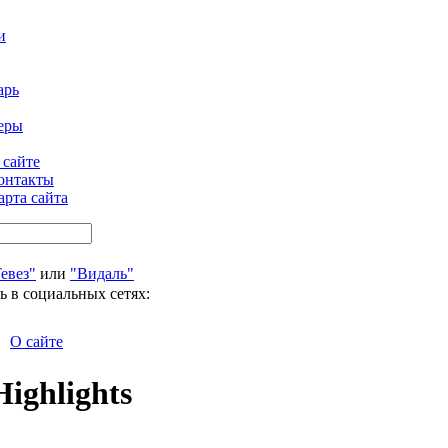
и
арь
еры
 сайте
онтакты
арта сайта
евез"
или
"Видаль"
ь в социальных сетях:
О сайте
Highlights