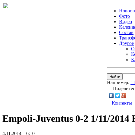
Новост
Фото
Видео
Календ
Состав
Трансф
Другое
О
К
К
Найти
Например:
"Т
Поделитес
Контакты
Empoli-Juventus 0-2 1/11/2014 
4.11.2014, 16:10