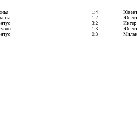
онья
1:4
Ювент
ланта
1:2
Ювент
нтус
3:2
Интер
суоло
1:3
Ювент
нтус
0:3
Мила