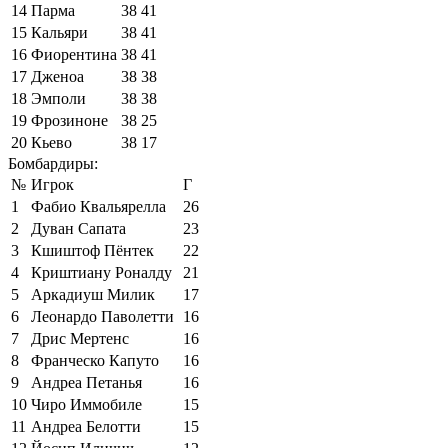
14
Парма
38
41
15
Кальяри
38
41
16
Фиорентина
38
41
17
Дженоа
38
38
18
Эмполи
38
38
19
Фрозиноне
38
25
20
Кьево
38
17
Бомбардиры:
№
Игрок
Г
1
Фабио Квальярелла
26
2
Дуван Сапата
23
3
Кшиштоф Пёнтек
22
4
Криштиану Роналду
21
5
Аркадиуш Милик
17
6
Леонардо Паволетти
16
7
Дрис Мертенс
16
8
Франческо Капуто
16
9
Андреа Петанья
16
10
Чиро Иммобиле
15
11
Андреа Белотти
15