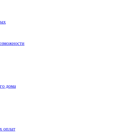
рах
возможности
го дома
х оплат