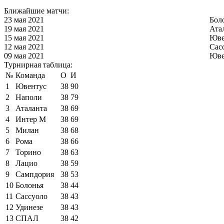
Ближайшие матчи:
23 мая 2021
Бол
19 мая 2021
Ата
15 мая 2021
Юве
12 мая 2021
Сас
09 мая 2021
Юве
Турнирная таблица:
№
Команда
О
И
1
Ювентус
38
90
2
Наполи
38
79
3
Аталанта
38
69
4
Интер М
38
69
5
Милан
38
68
6
Рома
38
66
7
Торино
38
63
8
Лацио
38
59
9
Сампдория
38
53
10
Болонья
38
44
11
Сассуоло
38
43
12
Удинезе
38
43
13
СПАЛ
38
42