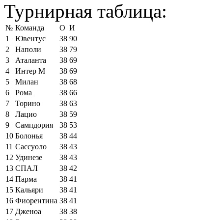
Турнирная таблица:
№
Команда
О
И
1
Ювентус
38
90
2
Наполи
38
79
3
Аталанта
38
69
4
Интер М
38
69
5
Милан
38
68
6
Рома
38
66
7
Торино
38
63
8
Лацио
38
59
9
Сампдория
38
53
10
Болонья
38
44
11
Сассуоло
38
43
12
Удинезе
38
43
13
СПАЛ
38
42
14
Парма
38
41
15
Кальяри
38
41
16
Фиорентина
38
41
17
Дженоа
38
38