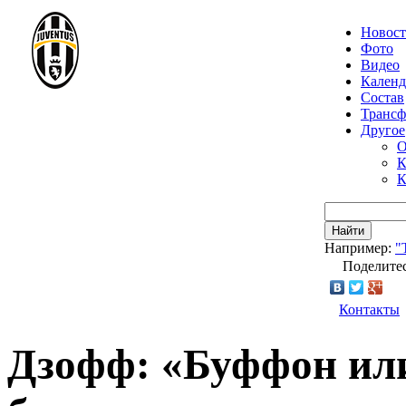
Новос
Фото
Видео
Календ
Состав
Транс
Другое
О
К
К
Найти
Например:
"
Поделитес
Контакты
Дзофф: «Буффон ил