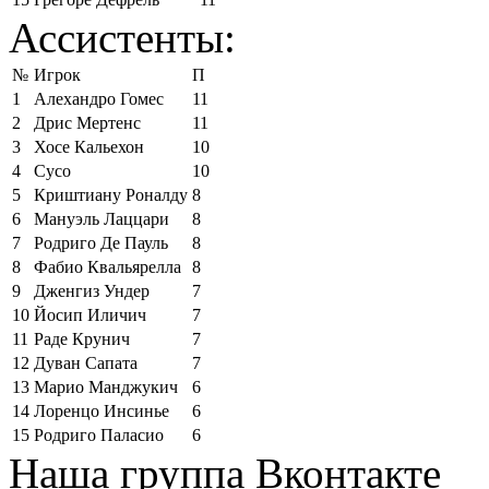
Ассистенты:
№
Игрок
П
1
Алехандро Гомес
11
2
Дрис Мертенс
11
3
Хосе Кальехон
10
4
Сусо
10
5
Криштиану Роналду
8
6
Мануэль Лаццари
8
7
Родриго Де Пауль
8
8
Фабио Квальярелла
8
9
Дженгиз Ундер
7
10
Йосип Иличич
7
11
Раде Крунич
7
12
Дуван Сапата
7
13
Марио Манджукич
6
14
Лоренцо Инсинье
6
15
Родриго Паласио
6
Наша группа Вконтакте