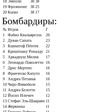
18
Эмполи
38
38
19
Фрозиноне
38
25
20
Кьево
38
17
Бомбардиры:
№
Игрок
Г
1
Фабио Квальярелла
26
2
Дуван Сапата
23
3
Кшиштоф Пёнтек
22
4
Криштиану Роналду
21
5
Аркадиуш Милик
17
6
Леонардо Паволетти
16
7
Дрис Мертенс
16
8
Франческо Капуто
16
9
Андреа Петанья
16
10
Чиро Иммобиле
15
11
Андреа Белотти
15
12
Йосип Иличич
12
13
Стефан Эль-Шаарави
11
14
Жервиньо
11
15
Грегоре Дефрель
11