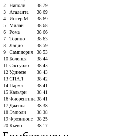
2
Наполи
38
79
3
Аталанта
38
69
4
Интер М
38
69
5
Милан
38
68
6
Рома
38
66
7
Торино
38
63
8
Лацио
38
59
9
Сампдория
38
53
10
Болонья
38
44
11
Сассуоло
38
43
12
Удинезе
38
43
13
СПАЛ
38
42
14
Парма
38
41
15
Кальяри
38
41
16
Фиорентина
38
41
17
Дженоа
38
38
18
Эмполи
38
38
19
Фрозиноне
38
25
20
Кьево
38
17