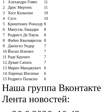
1
Алехандро Гомес
11
2
Дрис Мертенс
11
3
Хосе Кальехон
10
4
Сусо
10
5
Криштиану Роналду
8
6
Мануэль Лаццари
8
7
Родриго Де Пауль
8
8
Фабио Квальярелла
8
9
Дженгиз Ундер
7
10
Йосип Иличич
7
11
Раде Крунич
7
12
Дуван Сапата
7
13
Марио Манджукич
6
14
Лоренцо Инсинье
6
15
Родриго Паласио
6
Наша группа Вконтакте
Лента новостей: