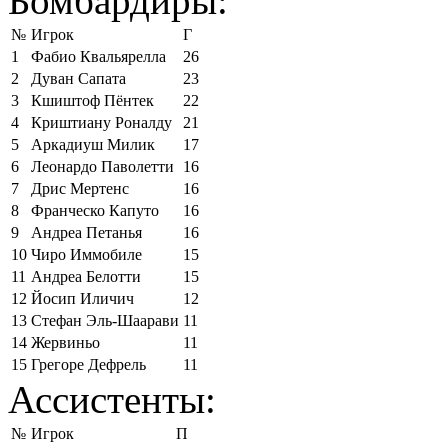
Бомбардиры:
№
Игрок
Г
1
Фабио Квальярелла
26
2
Дуван Сапата
23
3
Кшиштоф Пёнтек
22
4
Криштиану Роналду
21
5
Аркадиуш Милик
17
6
Леонардо Паволетти
16
7
Дрис Мертенс
16
8
Франческо Капуто
16
9
Андреа Петанья
16
10
Чиро Иммобиле
15
11
Андреа Белотти
15
12
Йосип Иличич
12
13
Стефан Эль-Шаарави
11
14
Жервиньо
11
15
Грегоре Дефрель
11
Ассистенты:
№
Игрок
П