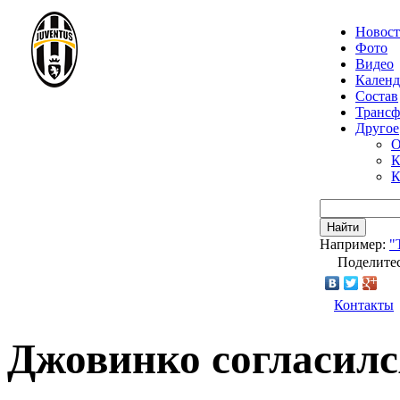
Новос
Фото
Видео
Календ
Состав
Транс
Другое
О
К
К
Найти
Например:
"
Поделитес
Контакты
Джовинко согласилс