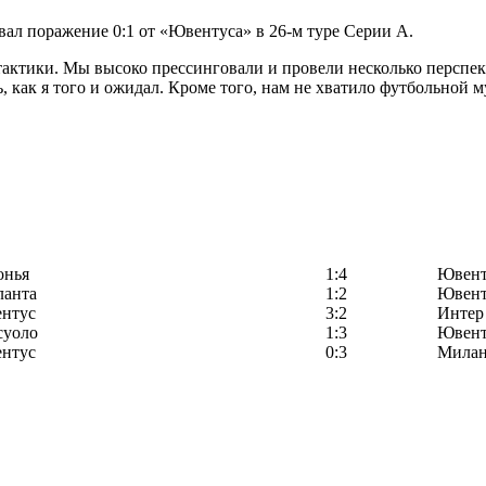
л поражение 0:1 от «Ювентуса» в 26-м туре Серии А.
тактики. Мы высоко прессинговали и провели несколько перспе
ь, как я того и ожидал. Кроме того, нам не хватило футбольной 
онья
1:4
Ювент
ланта
1:2
Ювент
нтус
3:2
Интер
суоло
1:3
Ювент
нтус
0:3
Мила