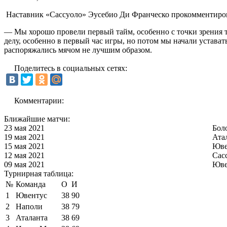
Наставник «Сассуоло» Эусебио Ди Франческо прокомментирова
— Мы хорошо провели первый тайм, особенно с точки зрения 
делу, особенно в первый час игры, но потом мы начали устават
распоряжались мячом не лучшим образом.
Поделитесь в социальных сетях:
Комментарии:
Ближайшие матчи:
23 мая 2021
Бол
19 мая 2021
Ата
15 мая 2021
Юве
12 мая 2021
Сас
09 мая 2021
Юве
Турнирная таблица:
№
Команда
О
И
1
Ювентус
38
90
2
Наполи
38
79
3
Аталанта
38
69