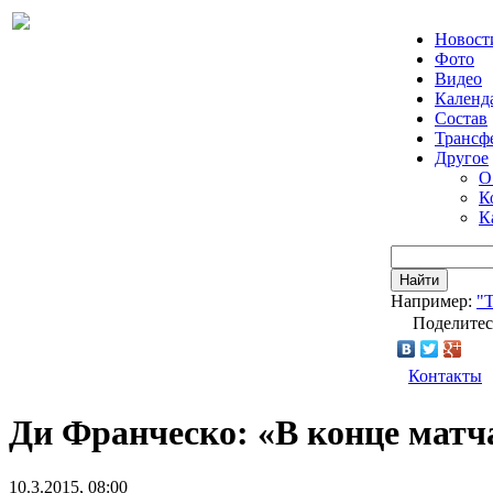
Новост
Фото
Видео
Календ
Состав
Трансф
Другое
О
К
К
Найти
Например:
"Т
Поделитес
Контакты
Ди Франческо: «В конце матч
10.3.2015, 08:00