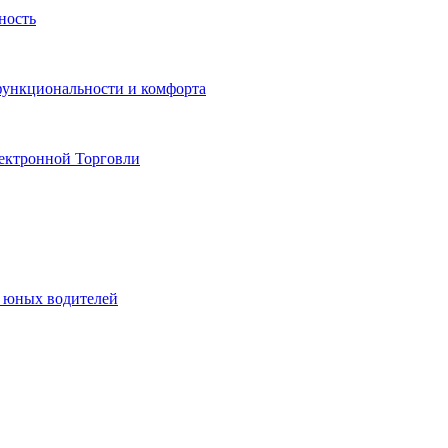
ность
функциональности и комфорта
ектронной Торговли
я юных водителей