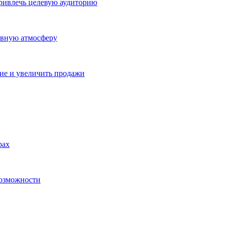
ривлечь целевую аудиторию
ивную атмосферу
ие и увеличить продажи
рах
возможности