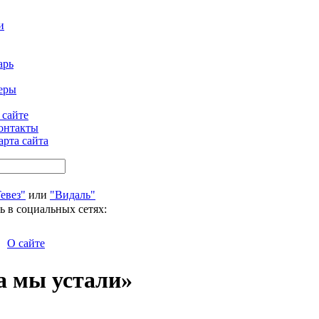
и
арь
еры
 сайте
онтакты
арта сайта
евез"
или
"Видаль"
ь в социальных сетях:
О сайте
а мы устали»