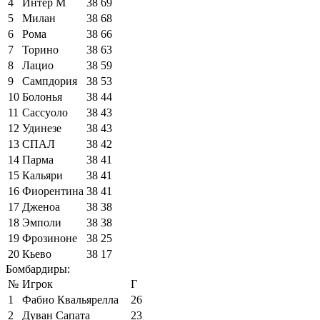
4
Интер М
38
69
5
Милан
38
68
6
Рома
38
66
7
Торино
38
63
8
Лацио
38
59
9
Сампдория
38
53
10
Болонья
38
44
11
Сассуоло
38
43
12
Удинезе
38
43
13
СПАЛ
38
42
14
Парма
38
41
15
Кальяри
38
41
16
Фиорентина
38
41
17
Дженоа
38
38
18
Эмполи
38
38
19
Фрозиноне
38
25
20
Кьево
38
17
Бомбардиры:
№
Игрок
Г
1
Фабио Квальярелла
26
2
Дуван Сапата
23