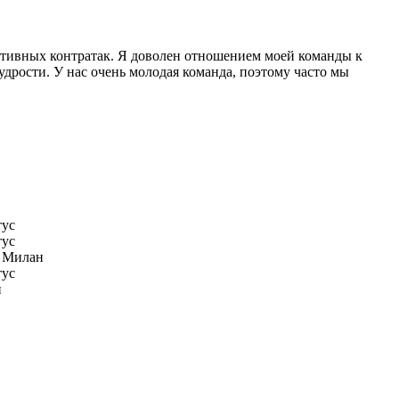
ктивных контратак. Я доволен отношением моей команды к
мудрости. У нас очень молодая команда, поэтому часто мы
ус
ус
 Милан
ус
н