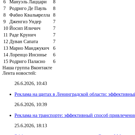
6
Мануэль Лаццари
8
7
Родриго Де Пауль
8
8
Фабио Квальярелла
8
9
Дженгиз Ундер
7
10
Йосип Иличич
7
11
Раде Крунич
7
12
Дуван Сапата
7
13
Марио Манджукич
6
14
Лоренцо Инсинье
6
15
Родриго Паласио
6
Наша группа Вконтакте
Лента новостей:
26.6.2026, 10:43
Реклама на щитах в Ленинградской области: эффективны
26.6.2026, 10:39
Реклама на транспорте: эффективный способ привлечени
25.6.2026, 18:13