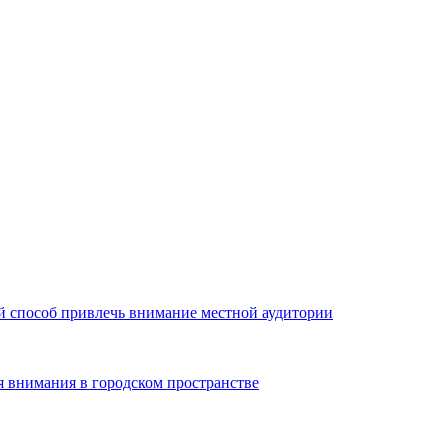
й способ привлечь внимание местной аудитории
я внимания в городском пространстве