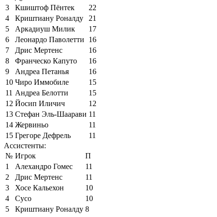
3
Кшиштоф Пёнтек
22
4
Криштиану Роналду
21
5
Аркадиуш Милик
17
6
Леонардо Паволетти
16
7
Дрис Мертенс
16
8
Франческо Капуто
16
9
Андреа Петанья
16
10
Чиро Иммобиле
15
11
Андреа Белотти
15
12
Йосип Иличич
12
13
Стефан Эль-Шаарави
11
14
Жервиньо
11
15
Грегоре Дефрель
11
Ассистенты:
№
Игрок
П
1
Алехандро Гомес
11
2
Дрис Мертенс
11
3
Хосе Кальехон
10
4
Сусо
10
5
Криштиану Роналду
8