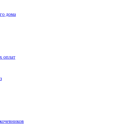
го дома
х оплат
з
 кочевников