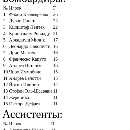
№
Игрок
Г
1
Фабио Квальярелла
26
2
Дуван Сапата
23
3
Кшиштоф Пёнтек
22
4
Криштиану Роналду
21
5
Аркадиуш Милик
17
6
Леонардо Паволетти
16
7
Дрис Мертенс
16
8
Франческо Капуто
16
9
Андреа Петанья
16
10
Чиро Иммобиле
15
11
Андреа Белотти
15
12
Йосип Иличич
12
13
Стефан Эль-Шаарави
11
14
Жервиньо
11
15
Грегоре Дефрель
11
Ассистенты:
№
Игрок
П