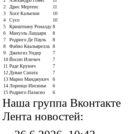
1
Алехандро Гомес
11
2
Дрис Мертенс
11
3
Хосе Кальехон
10
4
Сусо
10
5
Криштиану Роналду
8
6
Мануэль Лаццари
8
7
Родриго Де Пауль
8
8
Фабио Квальярелла
8
9
Дженгиз Ундер
7
10
Йосип Иличич
7
11
Раде Крунич
7
12
Дуван Сапата
7
13
Марио Манджукич
6
14
Лоренцо Инсинье
6
15
Родриго Паласио
6
Наша группа Вконтакте
Лента новостей: