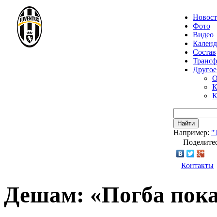
Новос
Фото
Видео
Календ
Состав
Транс
Другое
О
К
К
Найти
Например:
"
Поделитес
Контакты
Дешам: «Погба пок