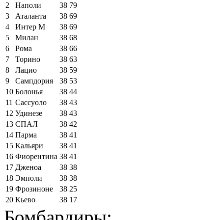
2
Наполи
38
79
3
Аталанта
38
69
4
Интер М
38
69
5
Милан
38
68
6
Рома
38
66
7
Торино
38
63
8
Лацио
38
59
9
Сампдория
38
53
10
Болонья
38
44
11
Сассуоло
38
43
12
Удинезе
38
43
13
СПАЛ
38
42
14
Парма
38
41
15
Кальяри
38
41
16
Фиорентина
38
41
17
Дженоа
38
38
18
Эмполи
38
38
19
Фрозиноне
38
25
20
Кьево
38
17
Бомбардиры: