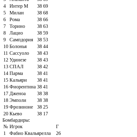
4
Интер М
38
69
5
Милан
38
68
6
Рома
38
66
7
Торино
38
63
8
Лацио
38
59
9
Сампдория
38
53
10
Болонья
38
44
11
Сассуоло
38
43
12
Удинезе
38
43
13
СПАЛ
38
42
14
Парма
38
41
15
Кальяри
38
41
16
Фиорентина
38
41
17
Дженоа
38
38
18
Эмполи
38
38
19
Фрозиноне
38
25
20
Кьево
38
17
Бомбардиры:
№
Игрок
Г
1
Фабио Квальярелла
26