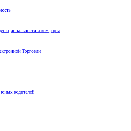
ность
функциональности и комфорта
ектронной Торговли
я юных водителей