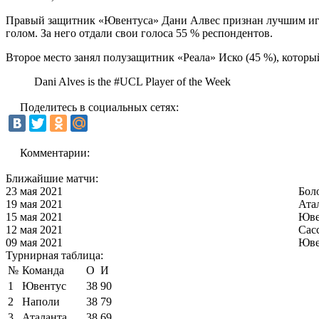
Правый защитник «Ювентуса» Дани Алвес признан лучшим игр
голом. За него отдали свои голоса 55 % респондентов.
Второе место занял полузащитник «Реала» Иско (45 %), который 
Dani Alves is the #UCL Player of the Week
Поделитесь в социальных сетях:
Комментарии:
Ближайшие матчи:
23 мая 2021
Бол
19 мая 2021
Ата
15 мая 2021
Юве
12 мая 2021
Сас
09 мая 2021
Юве
Турнирная таблица:
№
Команда
О
И
1
Ювентус
38
90
2
Наполи
38
79
3
Аталанта
38
69