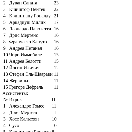
2
Дуван Сапата
23
3
Кшиштоф Пёнтек
22
4
Криштиану Роналду
21
5
Аркадиуш Милик
17
6
Леонардо Паволетти
16
7
Дрис Мертенс
16
8
Франческо Капуто
16
9
Андреа Петанья
16
10
Чиро Иммобиле
15
11
Андреа Белотти
15
12
Йосип Иличич
12
13
Стефан Эль-Шаарави
11
14
Жервиньо
11
15
Грегоре Дефрель
11
Ассистенты:
№
Игрок
П
1
Алехандро Гомес
11
2
Дрис Мертенс
11
3
Хосе Кальехон
10
4
Сусо
10
5
Криштиану Роналду
8