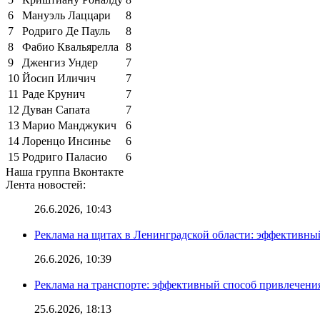
6
Мануэль Лаццари
8
7
Родриго Де Пауль
8
8
Фабио Квальярелла
8
9
Дженгиз Ундер
7
10
Йосип Иличич
7
11
Раде Крунич
7
12
Дуван Сапата
7
13
Марио Манджукич
6
14
Лоренцо Инсинье
6
15
Родриго Паласио
6
Наша группа Вконтакте
Лента новостей:
26.6.2026, 10:43
Реклама на щитах в Ленинградской области: эффективны
26.6.2026, 10:39
Реклама на транспорте: эффективный способ привлечени
25.6.2026, 18:13