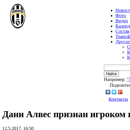
Новос
Фото
Видео
Календ
Состав
Транс
Другое
О
К
К
Найти
Например:
"
Поделитес
Контакты
Дани Алвес признан игроком 
12.5.2017, 16:50