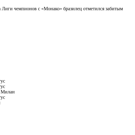
 Лиги чемпионов с «Монако» бразилец отметился забитым
ус
ус
 Милан
ус
н