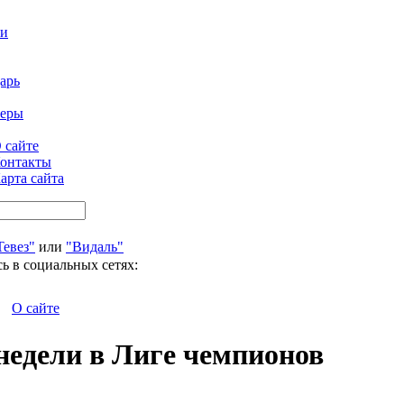
ти
арь
феры
 сайте
онтакты
арта сайта
Тевез"
или
"Видаль"
ь в социальных сетях:
О сайте
недели в Лиге чемпионов