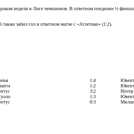
оком недели в Лиге чемпионов. В ответном поединке ½ финала
также забил гол в ответном матче с «Атлетико» (1:2).
онья
1:4
Ювент
ланта
1:2
Ювент
нтус
3:2
Интер
суоло
1:3
Ювент
нтус
0:3
Мила