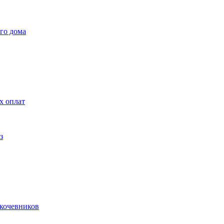
го дома
х оплат
з
 кочевников