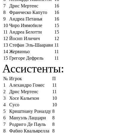
7
Дрис Мертенс
16
8
Франческо Капуто
16
9
Андреа Петанья
16
10
Чиро Иммобиле
15
11
Андреа Белотти
15
12
Йосип Иличич
12
13
Стефан Эль-Шаарави
11
14
Жервиньо
11
15
Грегоре Дефрель
11
Ассистенты:
№
Игрок
П
1
Алехандро Гомес
11
2
Дрис Мертенс
11
3
Хосе Кальехон
10
4
Сусо
10
5
Криштиану Роналду
8
6
Мануэль Лаццари
8
7
Родриго Де Пауль
8
8
Фабио Квальярелла
8