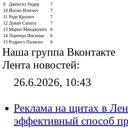
9
Дженгиз Ундер
7
10
Йосип Иличич
7
11
Раде Крунич
7
12
Дуван Сапата
7
13
Марио Манджукич
6
14
Лоренцо Инсинье
6
15
Родриго Паласио
6
Наша группа Вконтакте
Лента новостей:
26.6.2026, 10:43
Реклама на щитах в Лен
эффективный способ пр