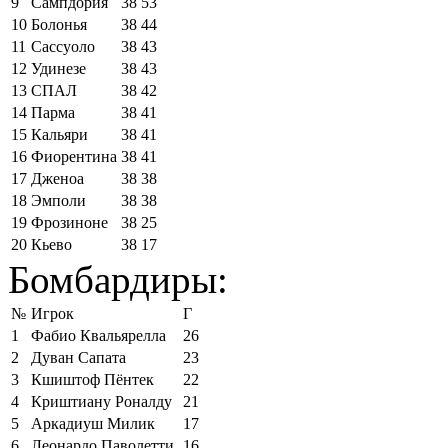
9
Сампдория
38
53
10
Болонья
38
44
11
Сассуоло
38
43
12
Удинезе
38
43
13
СПАЛ
38
42
14
Парма
38
41
15
Кальяри
38
41
16
Фиорентина
38
41
17
Дженоа
38
38
18
Эмполи
38
38
19
Фрозиноне
38
25
20
Кьево
38
17
Бомбардиры:
№
Игрок
Г
1
Фабио Квальярелла
26
2
Дуван Сапата
23
3
Кшиштоф Пёнтек
22
4
Криштиану Роналду
21
5
Аркадиуш Милик
17
6
Леонардо Паволетти
16