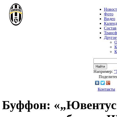
Новос
Фото
Видео
Календ
Состав
Транс
Другое
О
К
К
Найти
Например:
"
Поделитес
Контакты
Буффон: «„Ювентус“