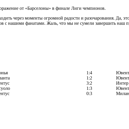
ажение от «Барселоны» в финале Лиги чемпионов.
ходить через моменты огромной радости и разочарования. Да, эт
в с нашими фанатами. Жаль, что мы не сумели завершить наш пр
онья
1:4
Ювент
ланта
1:2
Ювент
нтус
3:2
Интер
суоло
1:3
Ювент
нтус
0:3
Мила