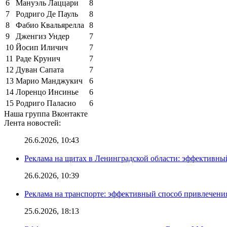
6
Мануэль Лаццари
8
7
Родриго Де Пауль
8
8
Фабио Квальярелла
8
9
Дженгиз Ундер
7
10
Йосип Иличич
7
11
Раде Крунич
7
12
Дуван Сапата
7
13
Марио Манджукич
6
14
Лоренцо Инсинье
6
15
Родриго Паласио
6
Наша группа Вконтакте
Лента новостей:
26.6.2026, 10:43
Реклама на щитах в Ленинградской области: эффективны
26.6.2026, 10:39
Реклама на транспорте: эффективный способ привлечени
25.6.2026, 18:13