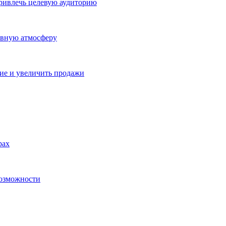
ривлечь целевую аудиторию
ивную атмосферу
ие и увеличить продажи
рах
возможности