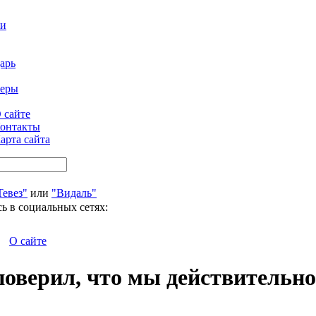
ти
арь
феры
 сайте
онтакты
арта сайта
Тевез"
или
"Видаль"
ь в социальных сетях:
О сайте
поверил, что мы действительн