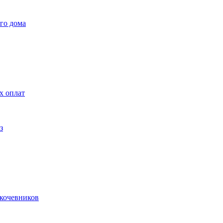
го дома
х оплат
з
 кочевников