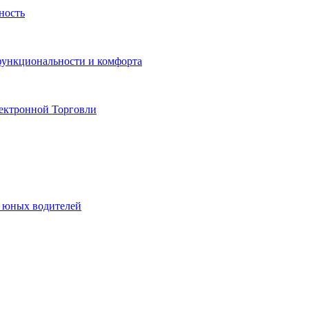
ность
функциональности и комфорта
ектронной Торговли
я юных водителей