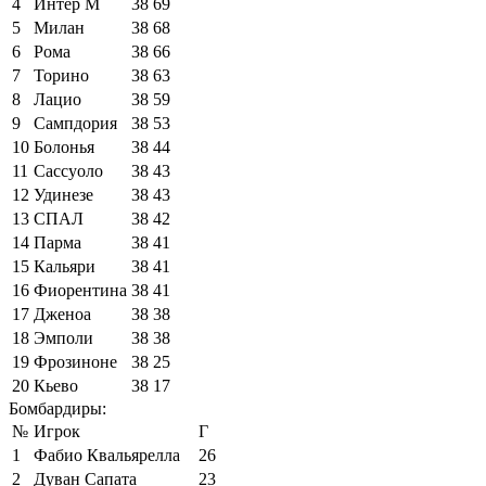
4
Интер М
38
69
5
Милан
38
68
6
Рома
38
66
7
Торино
38
63
8
Лацио
38
59
9
Сампдория
38
53
10
Болонья
38
44
11
Сассуоло
38
43
12
Удинезе
38
43
13
СПАЛ
38
42
14
Парма
38
41
15
Кальяри
38
41
16
Фиорентина
38
41
17
Дженоа
38
38
18
Эмполи
38
38
19
Фрозиноне
38
25
20
Кьево
38
17
Бомбардиры:
№
Игрок
Г
1
Фабио Квальярелла
26
2
Дуван Сапата
23