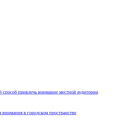
й способ привлечь внимание местной аудитории
я внимания в городском пространстве