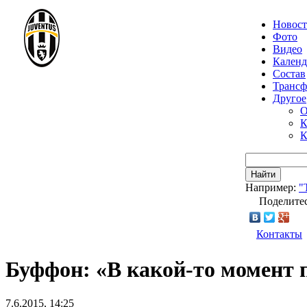
Новос
Фото
Видео
Календ
Состав
Транс
Другое
О
К
К
Найти
Например:
"
Поделитес
Контакты
Буффон: «В какой-то момент 
7.6.2015, 14:25