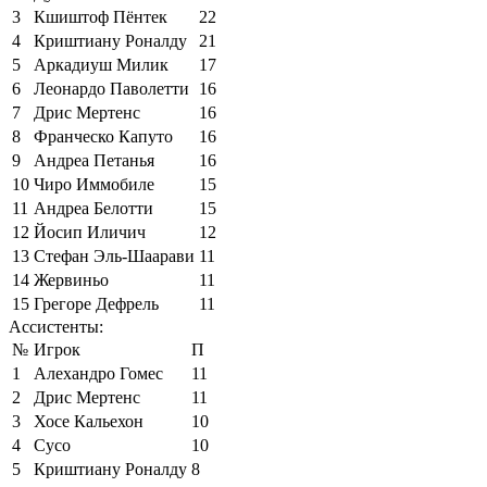
3
Кшиштоф Пёнтек
22
4
Криштиану Роналду
21
5
Аркадиуш Милик
17
6
Леонардо Паволетти
16
7
Дрис Мертенс
16
8
Франческо Капуто
16
9
Андреа Петанья
16
10
Чиро Иммобиле
15
11
Андреа Белотти
15
12
Йосип Иличич
12
13
Стефан Эль-Шаарави
11
14
Жервиньо
11
15
Грегоре Дефрель
11
Ассистенты:
№
Игрок
П
1
Алехандро Гомес
11
2
Дрис Мертенс
11
3
Хосе Кальехон
10
4
Сусо
10
5
Криштиану Роналду
8