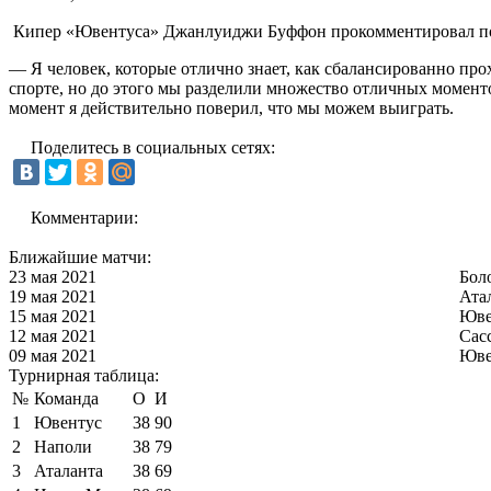
Кипер «Ювентуса» Джанлуиджи Буффон прокомментировал пор
— Я человек, которые отлично знает, как сбалансированно про
спорте, но до этого мы разделили множество отличных моменто
момент я действительно поверил, что мы можем выиграть.
Поделитесь в социальных сетях:
Комментарии:
Ближайшие матчи:
23 мая 2021
Бол
19 мая 2021
Ата
15 мая 2021
Юве
12 мая 2021
Сас
09 мая 2021
Юве
Турнирная таблица:
№
Команда
О
И
1
Ювентус
38
90
2
Наполи
38
79
3
Аталанта
38
69