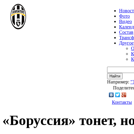
Новос
Фото
Видео
Календ
Состав
Транс
Другое
О
К
К
Найти
Например:
"
Поделитес
Контакты
«Боруссия» тонет, н