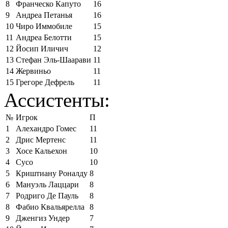
8
Франческо Капуто
16
9
Андреа Петанья
16
10
Чиро Иммобиле
15
11
Андреа Белотти
15
12
Йосип Иличич
12
13
Стефан Эль-Шаарави
11
14
Жервиньо
11
15
Грегоре Дефрель
11
Ассистенты:
№
Игрок
П
1
Алехандро Гомес
11
2
Дрис Мертенс
11
3
Хосе Кальехон
10
4
Сусо
10
5
Криштиану Роналду
8
6
Мануэль Лаццари
8
7
Родриго Де Пауль
8
8
Фабио Квальярелла
8
9
Дженгиз Ундер
7