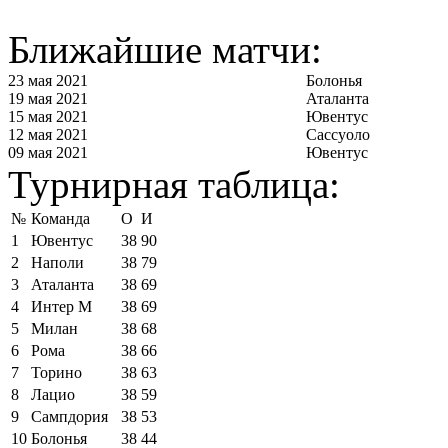
Ближайшие матчи:
23 мая 2021
Болонья
19 мая 2021
Аталанта
15 мая 2021
Ювентус
12 мая 2021
Сассуоло
09 мая 2021
Ювентус
Турнирная таблица:
№
Команда
О
И
1
Ювентус
38
90
2
Наполи
38
79
3
Аталанта
38
69
4
Интер М
38
69
5
Милан
38
68
6
Рома
38
66
7
Торино
38
63
8
Лацио
38
59
9
Сампдория
38
53
10
Болонья
38
44