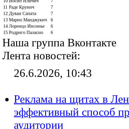
10
Йосип Иличич
7
11
Раде Крунич
7
12
Дуван Сапата
7
13
Марио Манджукич
6
14
Лоренцо Инсинье
6
15
Родриго Паласио
6
Наша группа Вконтакте
Лента новостей:
26.6.2026, 10:43
Реклама на щитах в Лен
эффективный способ пр
аудитории