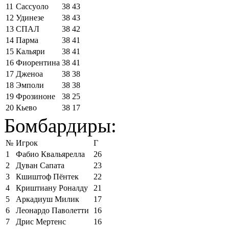
11
Сассуоло
38
43
12
Удинезе
38
43
13
СПАЛ
38
42
14
Парма
38
41
15
Кальяри
38
41
16
Фиорентина
38
41
17
Дженоа
38
38
18
Эмполи
38
38
19
Фрозиноне
38
25
20
Кьево
38
17
Бомбардиры:
№
Игрок
Г
1
Фабио Квальярелла
26
2
Дуван Сапата
23
3
Кшиштоф Пёнтек
22
4
Криштиану Роналду
21
5
Аркадиуш Милик
17
6
Леонардо Паволетти
16
7
Дрис Мертенс
16