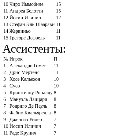
10
Чиро Иммобиле
15
11
Андреа Белотти
15
12
Йосип Иличич
12
13
Стефан Эль-Шаарави
11
14
Жервиньо
11
15
Грегоре Дефрель
11
Ассистенты:
№
Игрок
П
1
Алехандро Гомес
11
2
Дрис Мертенс
11
3
Хосе Кальехон
10
4
Сусо
10
5
Криштиану Роналду
8
6
Мануэль Лаццари
8
7
Родриго Де Пауль
8
8
Фабио Квальярелла
8
9
Дженгиз Ундер
7
10
Йосип Иличич
7
11
Раде Крунич
7