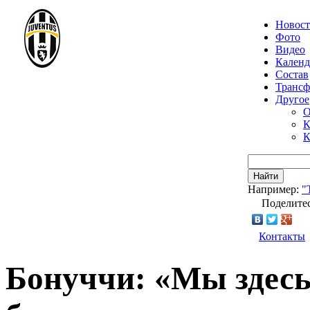
Новос
Фото
Видео
Календ
Состав
Транс
Другое
О
К
К
Найти
Например:
"
Поделитес
Контакты
Бонуччи: «Мы здесь 