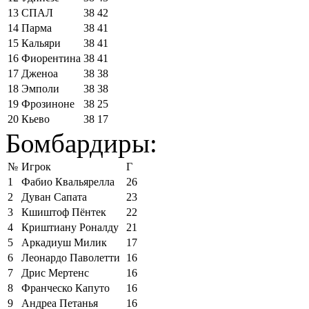
13
СПАЛ
38
42
14
Парма
38
41
15
Кальяри
38
41
16
Фиорентина
38
41
17
Дженоа
38
38
18
Эмполи
38
38
19
Фрозиноне
38
25
20
Кьево
38
17
Бомбардиры:
№
Игрок
Г
1
Фабио Квальярелла
26
2
Дуван Сапата
23
3
Кшиштоф Пёнтек
22
4
Криштиану Роналду
21
5
Аркадиуш Милик
17
6
Леонардо Паволетти
16
7
Дрис Мертенс
16
8
Франческо Капуто
16
9
Андреа Петанья
16