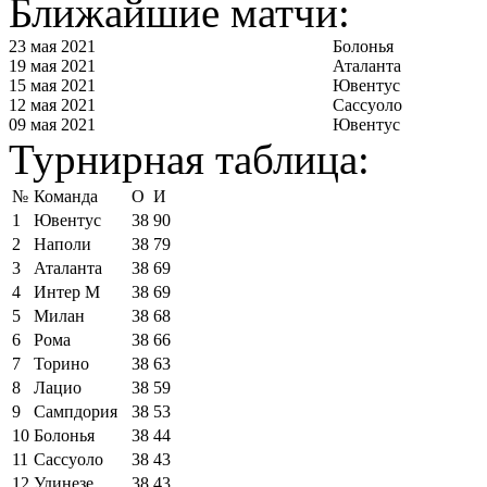
Ближайшие матчи:
23 мая 2021
Болонья
19 мая 2021
Аталанта
15 мая 2021
Ювентус
12 мая 2021
Сассуоло
09 мая 2021
Ювентус
Турнирная таблица:
№
Команда
О
И
1
Ювентус
38
90
2
Наполи
38
79
3
Аталанта
38
69
4
Интер М
38
69
5
Милан
38
68
6
Рома
38
66
7
Торино
38
63
8
Лацио
38
59
9
Сампдория
38
53
10
Болонья
38
44
11
Сассуоло
38
43
12
Удинезе
38
43