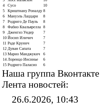
4
Сусо
10
5
Криштиану Роналду
8
6
Мануэль Лаццари
8
7
Родриго Де Пауль
8
8
Фабио Квальярелла
8
9
Дженгиз Ундер
7
10
Йосип Иличич
7
11
Раде Крунич
7
12
Дуван Сапата
7
13
Марио Манджукич
6
14
Лоренцо Инсинье
6
15
Родриго Паласио
6
Наша группа Вконтакте
Лента новостей:
26.6.2026, 10:43