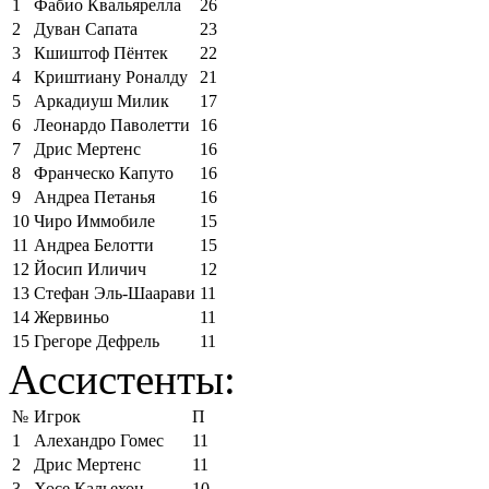
1
Фабио Квальярелла
26
2
Дуван Сапата
23
3
Кшиштоф Пёнтек
22
4
Криштиану Роналду
21
5
Аркадиуш Милик
17
6
Леонардо Паволетти
16
7
Дрис Мертенс
16
8
Франческо Капуто
16
9
Андреа Петанья
16
10
Чиро Иммобиле
15
11
Андреа Белотти
15
12
Йосип Иличич
12
13
Стефан Эль-Шаарави
11
14
Жервиньо
11
15
Грегоре Дефрель
11
Ассистенты:
№
Игрок
П
1
Алехандро Гомес
11
2
Дрис Мертенс
11
3
Хосе Кальехон
10