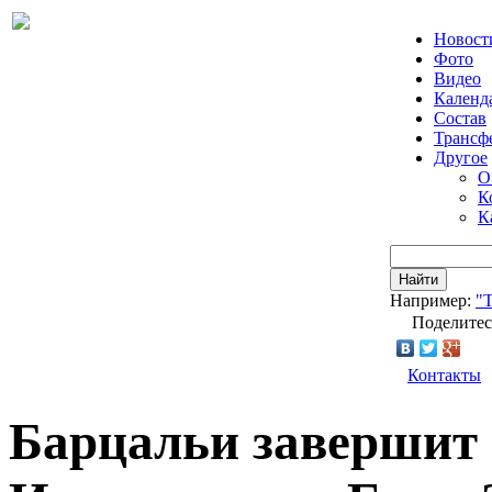
Новост
Фото
Видео
Календ
Состав
Трансф
Другое
О
К
К
Найти
Например:
"Т
Поделитес
Контакты
Барцальи завершит 