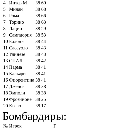
4
Интер М
38
69
5
Милан
38
68
6
Рома
38
66
7
Торино
38
63
8
Лацио
38
59
9
Сампдория
38
53
10
Болонья
38
44
11
Сассуоло
38
43
12
Удинезе
38
43
13
СПАЛ
38
42
14
Парма
38
41
15
Кальяри
38
41
16
Фиорентина
38
41
17
Дженоа
38
38
18
Эмполи
38
38
19
Фрозиноне
38
25
20
Кьево
38
17
Бомбардиры:
№
Игрок
Г