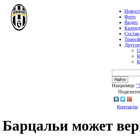
Новос
Фото
Видео
Календ
Состав
Транс
Другое
О
К
К
Найти
Например:
"
Поделитес
Контакты
Барцальи может верн