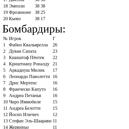
18
Эмполи
38
38
19
Фрозиноне
38
25
20
Кьево
38
17
Бомбардиры:
№
Игрок
Г
1
Фабио Квальярелла
26
2
Дуван Сапата
23
3
Кшиштоф Пёнтек
22
4
Криштиану Роналду
21
5
Аркадиуш Милик
17
6
Леонардо Паволетти
16
7
Дрис Мертенс
16
8
Франческо Капуто
16
9
Андреа Петанья
16
10
Чиро Иммобиле
15
11
Андреа Белотти
15
12
Йосип Иличич
12
13
Стефан Эль-Шаарави
11
14
Жервиньо
11