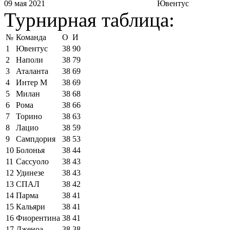
09 мая 2021
Ювентус
Турнирная таблица:
№
Команда
О
И
1
Ювентус
38
90
2
Наполи
38
79
3
Аталанта
38
69
4
Интер М
38
69
5
Милан
38
68
6
Рома
38
66
7
Торино
38
63
8
Лацио
38
59
9
Сампдория
38
53
10
Болонья
38
44
11
Сассуоло
38
43
12
Удинезе
38
43
13
СПАЛ
38
42
14
Парма
38
41
15
Кальяри
38
41
16
Фиорентина
38
41
17
Дженоа
38
38