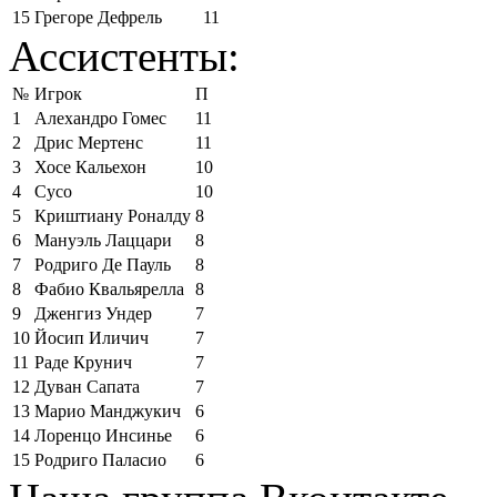
15
Грегоре Дефрель
11
Ассистенты:
№
Игрок
П
1
Алехандро Гомес
11
2
Дрис Мертенс
11
3
Хосе Кальехон
10
4
Сусо
10
5
Криштиану Роналду
8
6
Мануэль Лаццари
8
7
Родриго Де Пауль
8
8
Фабио Квальярелла
8
9
Дженгиз Ундер
7
10
Йосип Иличич
7
11
Раде Крунич
7
12
Дуван Сапата
7
13
Марио Манджукич
6
14
Лоренцо Инсинье
6
15
Родриго Паласио
6