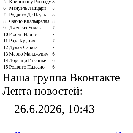
5
Криштиану Роналду
8
6
Мануэль Лаццари
8
7
Родриго Де Пауль
8
8
Фабио Квальярелла
8
9
Дженгиз Ундер
7
10
Йосип Иличич
7
11
Раде Крунич
7
12
Дуван Сапата
7
13
Марио Манджукич
6
14
Лоренцо Инсинье
6
15
Родриго Паласио
6
Наша группа Вконтакте
Лента новостей:
26.6.2026, 10:43