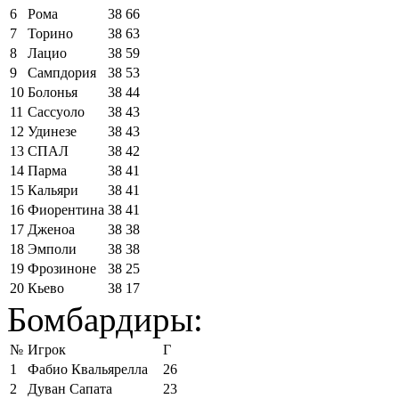
6
Рома
38
66
7
Торино
38
63
8
Лацио
38
59
9
Сампдория
38
53
10
Болонья
38
44
11
Сассуоло
38
43
12
Удинезе
38
43
13
СПАЛ
38
42
14
Парма
38
41
15
Кальяри
38
41
16
Фиорентина
38
41
17
Дженоа
38
38
18
Эмполи
38
38
19
Фрозиноне
38
25
20
Кьево
38
17
Бомбардиры:
№
Игрок
Г
1
Фабио Квальярелла
26
2
Дуван Сапата
23