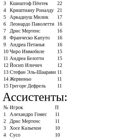
3
Кшиштоф Пёнтек
22
4
Криштиану Роналду
21
5
Аркадиуш Милик
17
6
Леонардо Паволетти
16
7
Дрис Мертенс
16
8
Франческо Капуто
16
9
Андреа Петанья
16
10
Чиро Иммобиле
15
11
Андреа Белотти
15
12
Йосип Иличич
12
13
Стефан Эль-Шаарави
11
14
Жервиньо
11
15
Грегоре Дефрель
11
Ассистенты:
№
Игрок
П
1
Алехандро Гомес
11
2
Дрис Мертенс
11
3
Хосе Кальехон
10
4
Сусо
10