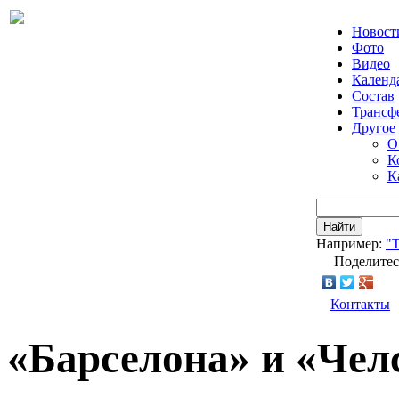
Новост
Фото
Видео
Календ
Состав
Трансф
Другое
О
К
К
Найти
Например:
"Т
Поделитес
Контакты
«Барселона» и «Чел