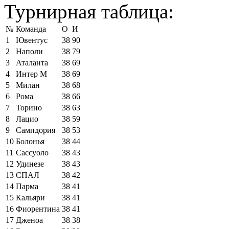
Турнирная таблица:
№
Команда
О
И
1
Ювентус
38
90
2
Наполи
38
79
3
Аталанта
38
69
4
Интер М
38
69
5
Милан
38
68
6
Рома
38
66
7
Торино
38
63
8
Лацио
38
59
9
Сампдория
38
53
10
Болонья
38
44
11
Сассуоло
38
43
12
Удинезе
38
43
13
СПАЛ
38
42
14
Парма
38
41
15
Кальяри
38
41
16
Фиорентина
38
41
17
Дженоа
38
38