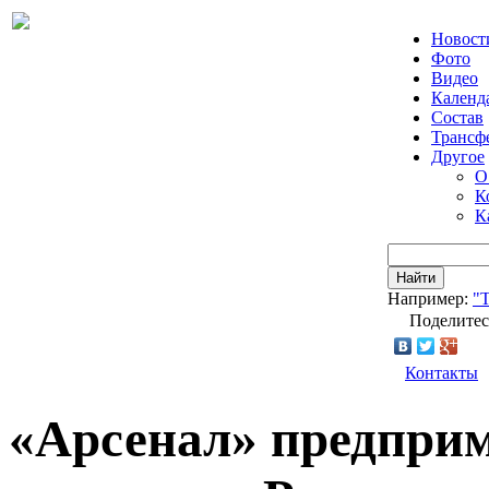
Новост
Фото
Видео
Календ
Состав
Трансф
Другое
О
К
К
Найти
Например:
"Т
Поделитес
Контакты
«Арсенал» предпри