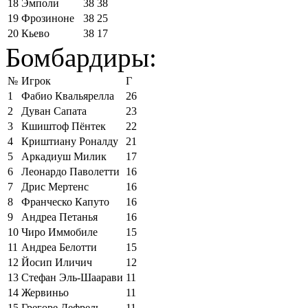
18
Эмполи
38
38
19
Фрозиноне
38
25
20
Кьево
38
17
Бомбардиры:
№
Игрок
Г
1
Фабио Квальярелла
26
2
Дуван Сапата
23
3
Кшиштоф Пёнтек
22
4
Криштиану Роналду
21
5
Аркадиуш Милик
17
6
Леонардо Паволетти
16
7
Дрис Мертенс
16
8
Франческо Капуто
16
9
Андреа Петанья
16
10
Чиро Иммобиле
15
11
Андреа Белотти
15
12
Йосип Иличич
12
13
Стефан Эль-Шаарави
11
14
Жервиньо
11
15
Грегоре Дефрель
11