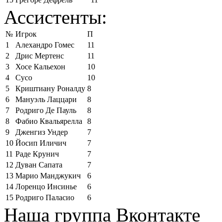
Ассистенты:
№
Игрок
П
1
Алехандро Гомес
11
2
Дрис Мертенс
11
3
Хосе Кальехон
10
4
Сусо
10
5
Криштиану Роналду
8
6
Мануэль Лаццари
8
7
Родриго Де Пауль
8
8
Фабио Квальярелла
8
9
Дженгиз Ундер
7
10
Йосип Иличич
7
11
Раде Крунич
7
12
Дуван Сапата
7
13
Марио Манджукич
6
14
Лоренцо Инсинье
6
15
Родриго Паласио
6
Наша группа Вконтакте