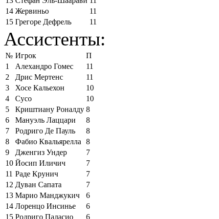
13
Стефан Эль-Шаарави
11
14
Жервиньо
11
15
Грегоре Дефрель
11
Ассистенты:
№
Игрок
П
1
Алехандро Гомес
11
2
Дрис Мертенс
11
3
Хосе Кальехон
10
4
Сусо
10
5
Криштиану Роналду
8
6
Мануэль Лаццари
8
7
Родриго Де Пауль
8
8
Фабио Квальярелла
8
9
Дженгиз Ундер
7
10
Йосип Иличич
7
11
Раде Крунич
7
12
Дуван Сапата
7
13
Марио Манджукич
6
14
Лоренцо Инсинье
6
15
Родриго Паласио
6