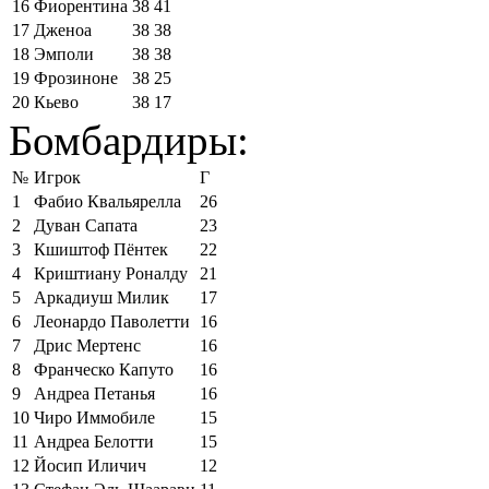
16
Фиорентина
38
41
17
Дженоа
38
38
18
Эмполи
38
38
19
Фрозиноне
38
25
20
Кьево
38
17
Бомбардиры:
№
Игрок
Г
1
Фабио Квальярелла
26
2
Дуван Сапата
23
3
Кшиштоф Пёнтек
22
4
Криштиану Роналду
21
5
Аркадиуш Милик
17
6
Леонардо Паволетти
16
7
Дрис Мертенс
16
8
Франческо Капуто
16
9
Андреа Петанья
16
10
Чиро Иммобиле
15
11
Андреа Белотти
15
12
Йосип Иличич
12