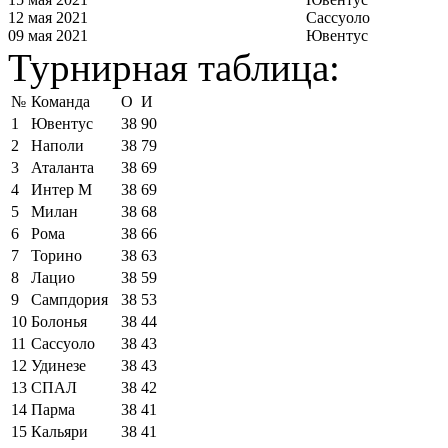
12 мая 2021
Сассуоло
09 мая 2021
Ювентус
Турнирная таблица:
№
Команда
О
И
1
Ювентус
38
90
2
Наполи
38
79
3
Аталанта
38
69
4
Интер М
38
69
5
Милан
38
68
6
Рома
38
66
7
Торино
38
63
8
Лацио
38
59
9
Сампдория
38
53
10
Болонья
38
44
11
Сассуоло
38
43
12
Удинезе
38
43
13
СПАЛ
38
42
14
Парма
38
41
15
Кальяри
38
41