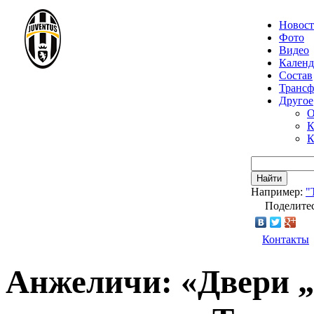
Новос
Фото
Видео
Календ
Состав
Транс
Другое
О
К
К
Найти
Например:
"
Поделитес
Контакты
Анжеличи: «Двери 