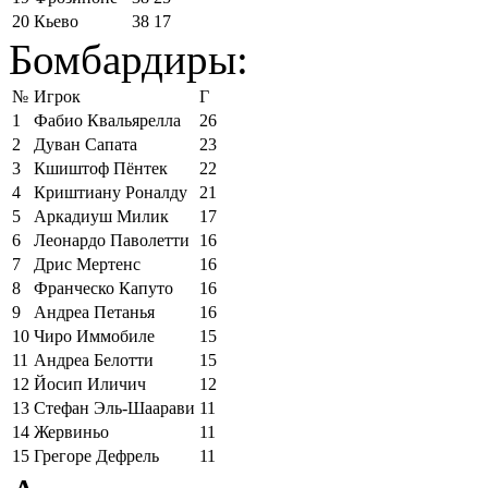
20
Кьево
38
17
Бомбардиры:
№
Игрок
Г
1
Фабио Квальярелла
26
2
Дуван Сапата
23
3
Кшиштоф Пёнтек
22
4
Криштиану Роналду
21
5
Аркадиуш Милик
17
6
Леонардо Паволетти
16
7
Дрис Мертенс
16
8
Франческо Капуто
16
9
Андреа Петанья
16
10
Чиро Иммобиле
15
11
Андреа Белотти
15
12
Йосип Иличич
12
13
Стефан Эль-Шаарави
11
14
Жервиньо
11
15
Грегоре Дефрель
11