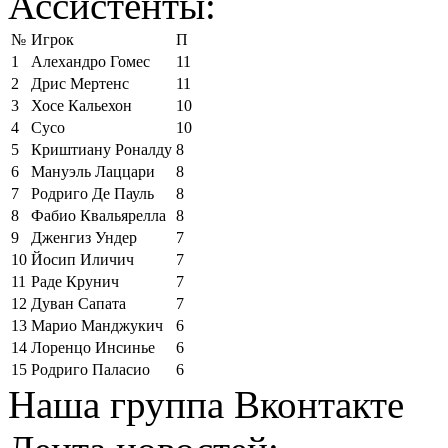
Ассистенты:
№
Игрок
П
1
Алехандро Гомес
11
2
Дрис Мертенс
11
3
Хосе Кальехон
10
4
Сусо
10
5
Криштиану Роналду
8
6
Мануэль Лаццари
8
7
Родриго Де Пауль
8
8
Фабио Квальярелла
8
9
Дженгиз Ундер
7
10
Йосип Иличич
7
11
Раде Крунич
7
12
Дуван Сапата
7
13
Марио Манджукич
6
14
Лоренцо Инсинье
6
15
Родриго Паласио
6
Наша группа Вконтакте