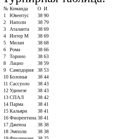
№
Команда
О
И
1
Ювентус
38
90
2
Наполи
38
79
3
Аталанта
38
69
4
Интер М
38
69
5
Милан
38
68
6
Рома
38
66
7
Торино
38
63
8
Лацио
38
59
9
Сампдория
38
53
10
Болонья
38
44
11
Сассуоло
38
43
12
Удинезе
38
43
13
СПАЛ
38
42
14
Парма
38
41
15
Кальяри
38
41
16
Фиорентина
38
41
17
Дженоа
38
38
18
Эмполи
38
38
19
Фрозиноне
38
25