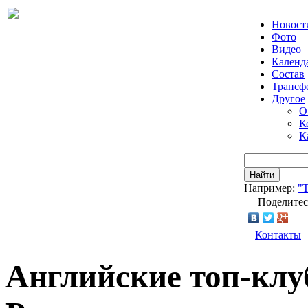
Новост
Фото
Видео
Календ
Состав
Трансф
Другое
О
К
К
Найти
Например:
"Т
Поделитес
Контакты
Английские топ-кл