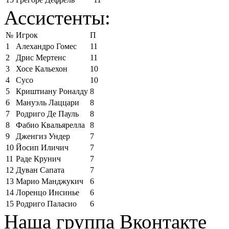
Ассистенты:
№
Игрок
П
1
Алехандро Гомес
11
2
Дрис Мертенс
11
3
Хосе Кальехон
10
4
Сусо
10
5
Криштиану Роналду
8
6
Мануэль Лаццари
8
7
Родриго Де Пауль
8
8
Фабио Квальярелла
8
9
Дженгиз Ундер
7
10
Йосип Иличич
7
11
Раде Крунич
7
12
Дуван Сапата
7
13
Марио Манджукич
6
14
Лоренцо Инсинье
6
15
Родриго Паласио
6
Наша группа Вконтакте