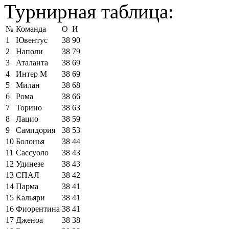
Турнирная таблица:
№
Команда
О
И
1
Ювентус
38
90
2
Наполи
38
79
3
Аталанта
38
69
4
Интер М
38
69
5
Милан
38
68
6
Рома
38
66
7
Торино
38
63
8
Лацио
38
59
9
Сампдория
38
53
10
Болонья
38
44
11
Сассуоло
38
43
12
Удинезе
38
43
13
СПАЛ
38
42
14
Парма
38
41
15
Кальяри
38
41
16
Фиорентина
38
41
17
Дженоа
38
38