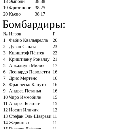
18
Эмполи
38
38
19
Фрозиноне
38
25
20
Кьево
38
17
Бомбардиры:
№
Игрок
Г
1
Фабио Квальярелла
26
2
Дуван Сапата
23
3
Кшиштоф Пёнтек
22
4
Криштиану Роналду
21
5
Аркадиуш Милик
17
6
Леонардо Паволетти
16
7
Дрис Мертенс
16
8
Франческо Капуто
16
9
Андреа Петанья
16
10
Чиро Иммобиле
15
11
Андреа Белотти
15
12
Йосип Иличич
12
13
Стефан Эль-Шаарави
11
14
Жервиньо
11
15
Грегоре Дефрель
11