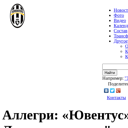
Новос
Фото
Видео
Календ
Состав
Транс
Другое
О
К
К
Найти
Например:
"
Поделитес
Контакты
Аллегри: «Ювентус»