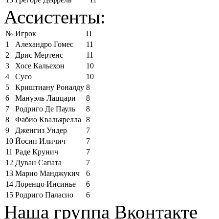
Ассистенты:
№
Игрок
П
1
Алехандро Гомес
11
2
Дрис Мертенс
11
3
Хосе Кальехон
10
4
Сусо
10
5
Криштиану Роналду
8
6
Мануэль Лаццари
8
7
Родриго Де Пауль
8
8
Фабио Квальярелла
8
9
Дженгиз Ундер
7
10
Йосип Иличич
7
11
Раде Крунич
7
12
Дуван Сапата
7
13
Марио Манджукич
6
14
Лоренцо Инсинье
6
15
Родриго Паласио
6
Наша группа Вконтакте