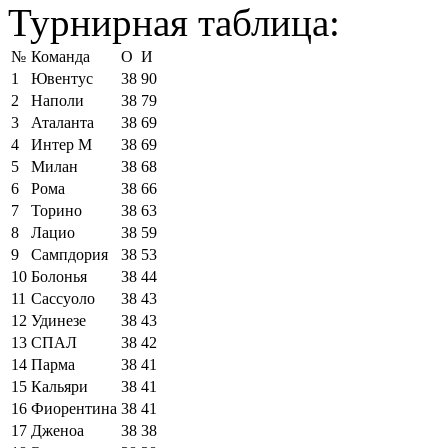
Турнирная таблица:
№
Команда
О
И
1
Ювентус
38
90
2
Наполи
38
79
3
Аталанта
38
69
4
Интер М
38
69
5
Милан
38
68
6
Рома
38
66
7
Торино
38
63
8
Лацио
38
59
9
Сампдория
38
53
10
Болонья
38
44
11
Сассуоло
38
43
12
Удинезе
38
43
13
СПАЛ
38
42
14
Парма
38
41
15
Кальяри
38
41
16
Фиорентина
38
41
17
Дженоа
38
38