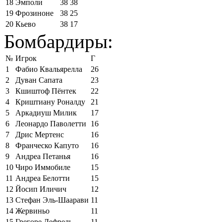
18
Эмполи
38
38
19
Фрозиноне
38
25
20
Кьево
38
17
Бомбардиры:
№
Игрок
Г
1
Фабио Квальярелла
26
2
Дуван Сапата
23
3
Кшиштоф Пёнтек
22
4
Криштиану Роналду
21
5
Аркадиуш Милик
17
6
Леонардо Паволетти
16
7
Дрис Мертенс
16
8
Франческо Капуто
16
9
Андреа Петанья
16
10
Чиро Иммобиле
15
11
Андреа Белотти
15
12
Йосип Иличич
12
13
Стефан Эль-Шаарави
11
14
Жервиньо
11
15
Грегоре Дефрель
11