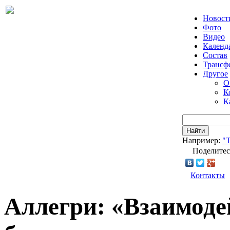
Новост
Фото
Видео
Календ
Состав
Трансф
Другое
О
К
К
Найти
Например:
"Т
Поделитес
Контакты
Аллегри: «Взаимоде