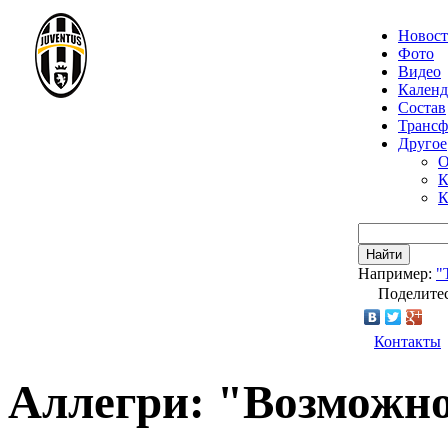
Новос
Фото
Видео
Календ
Состав
Транс
Другое
О
К
К
Найти
Например:
"
Поделитес
Контакты
Аллегри: "Возможно