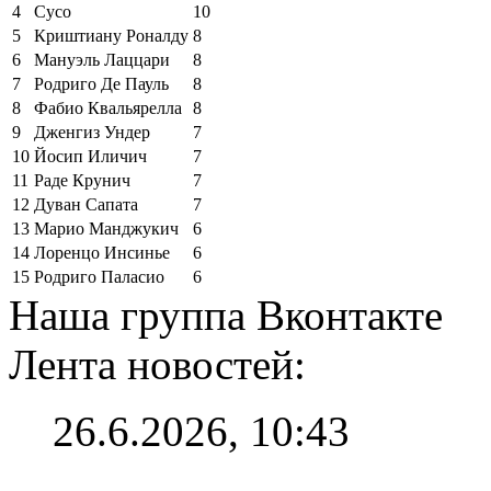
4
Сусо
10
5
Криштиану Роналду
8
6
Мануэль Лаццари
8
7
Родриго Де Пауль
8
8
Фабио Квальярелла
8
9
Дженгиз Ундер
7
10
Йосип Иличич
7
11
Раде Крунич
7
12
Дуван Сапата
7
13
Марио Манджукич
6
14
Лоренцо Инсинье
6
15
Родриго Паласио
6
Наша группа Вконтакте
Лента новостей:
26.6.2026, 10:43