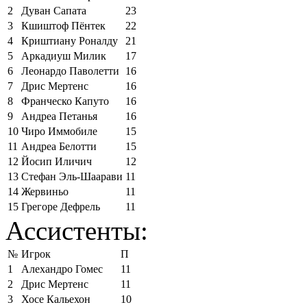
2
Дуван Сапата
23
3
Кшиштоф Пёнтек
22
4
Криштиану Роналду
21
5
Аркадиуш Милик
17
6
Леонардо Паволетти
16
7
Дрис Мертенс
16
8
Франческо Капуто
16
9
Андреа Петанья
16
10
Чиро Иммобиле
15
11
Андреа Белотти
15
12
Йосип Иличич
12
13
Стефан Эль-Шаарави
11
14
Жервиньо
11
15
Грегоре Дефрель
11
Ассистенты:
№
Игрок
П
1
Алехандро Гомес
11
2
Дрис Мертенс
11
3
Хосе Кальехон
10