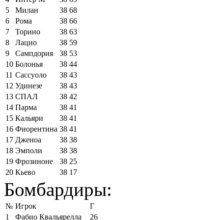
5
Милан
38
68
6
Рома
38
66
7
Торино
38
63
8
Лацио
38
59
9
Сампдория
38
53
10
Болонья
38
44
11
Сассуоло
38
43
12
Удинезе
38
43
13
СПАЛ
38
42
14
Парма
38
41
15
Кальяри
38
41
16
Фиорентина
38
41
17
Дженоа
38
38
18
Эмполи
38
38
19
Фрозиноне
38
25
20
Кьево
38
17
Бомбардиры:
№
Игрок
Г
1
Фабио Квальярелла
26