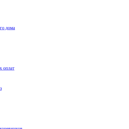
го дома
х оплат
з
 кочевников