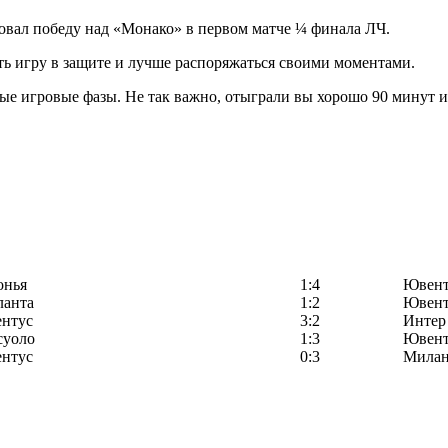
ал победу над «Монако» в первом матче ¼ финала ЛЧ.
ь игру в защите и лучше распоряжаться своими моментами.
е игровые фазы. Не так важно, отыграли вы хорошо 90 минут или 
онья
1:4
Ювент
ланта
1:2
Ювент
нтус
3:2
Интер
суоло
1:3
Ювент
нтус
0:3
Мила