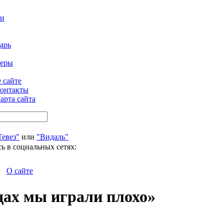
ти
арь
феры
 сайте
онтакты
арта сайта
Тевез"
или
"Видаль"
ь в социальных сетях:
О сайте
дах мы играли плохо»