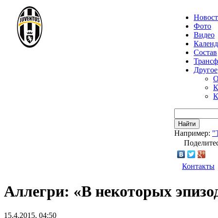
Новос
Фото
Видео
Календ
Состав
Транс
Другое
О
К
К
Найти
Например:
"
Поделитес
Контакты
Аллегри: «В некоторых эпизо
15.4.2015, 04:50