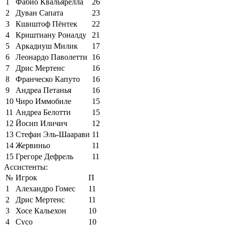
1
Фабио Квальярелла
26
2
Дуван Сапата
23
3
Кшиштоф Пёнтек
22
4
Криштиану Роналду
21
5
Аркадиуш Милик
17
6
Леонардо Паволетти
16
7
Дрис Мертенс
16
8
Франческо Капуто
16
9
Андреа Петанья
16
10
Чиро Иммобиле
15
11
Андреа Белотти
15
12
Йосип Иличич
12
13
Стефан Эль-Шаарави
11
14
Жервиньо
11
15
Грегоре Дефрель
11
Ассистенты:
№
Игрок
П
1
Алехандро Гомес
11
2
Дрис Мертенс
11
3
Хосе Кальехон
10
4
Сусо
10