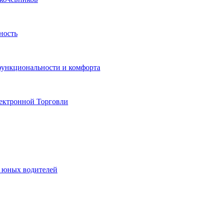
ность
функциональности и комфорта
ектронной Торговли
я юных водителей