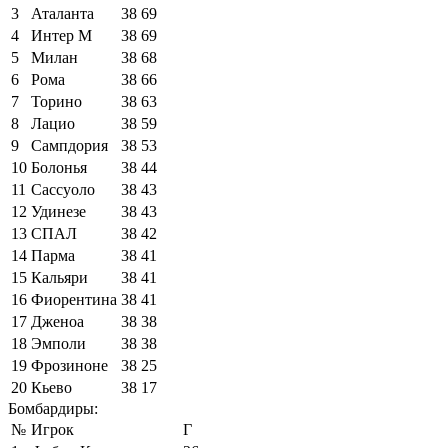
3
Аталанта
38
69
4
Интер М
38
69
5
Милан
38
68
6
Рома
38
66
7
Торино
38
63
8
Лацио
38
59
9
Сампдория
38
53
10
Болонья
38
44
11
Сассуоло
38
43
12
Удинезе
38
43
13
СПАЛ
38
42
14
Парма
38
41
15
Кальяри
38
41
16
Фиорентина
38
41
17
Дженоа
38
38
18
Эмполи
38
38
19
Фрозиноне
38
25
20
Кьево
38
17
Бомбардиры:
№
Игрок
Г