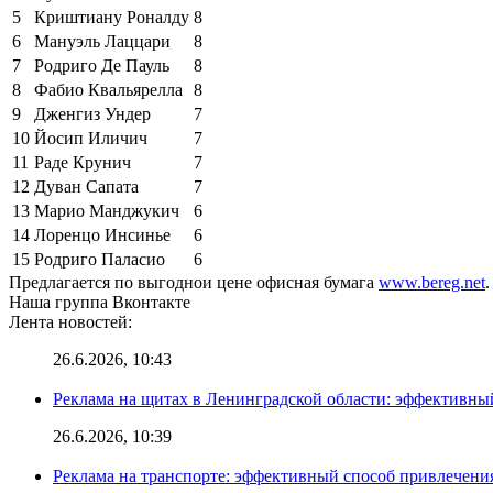
5
Криштиану Роналду
8
6
Мануэль Лаццари
8
7
Родриго Де Пауль
8
8
Фабио Квальярелла
8
9
Дженгиз Ундер
7
10
Йосип Иличич
7
11
Раде Крунич
7
12
Дуван Сапата
7
13
Марио Манджукич
6
14
Лоренцо Инсинье
6
15
Родриго Паласио
6
Предлагается по выгоднои цене офисная бумага
www.bereg.net
.
Наша группа Вконтакте
Лента новостей:
26.6.2026, 10:43
Реклама на щитах в Ленинградской области: эффективны
26.6.2026, 10:39
Реклама на транспорте: эффективный способ привлечени