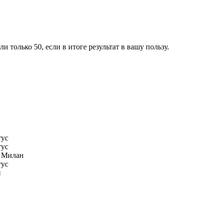
только 50, если в итоге результат в вашу пользу.
ус
ус
 Милан
ус
н