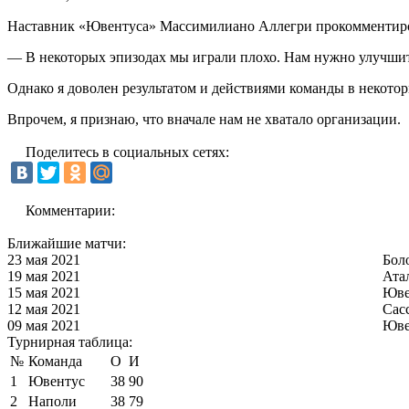
Наставник «Ювентуса» Массимилиано Аллегри прокомментиров
— В некоторых эпизодах мы играли плохо. Нам нужно улучшит
Однако я доволен результатом и действиями команды в некоторы
Впрочем, я признаю, что вначале нам не хватало организации.
Поделитесь в социальных сетях:
Комментарии:
Ближайшие матчи:
23 мая 2021
Бол
19 мая 2021
Ата
15 мая 2021
Юве
12 мая 2021
Сас
09 мая 2021
Юве
Турнирная таблица:
№
Команда
О
И
1
Ювентус
38
90
2
Наполи
38
79