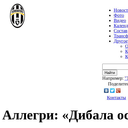
Новос
Фото
Видео
Календ
Состав
Транс
Другое
О
К
К
Найти
Например:
"
Поделитес
Контакты
Аллегри: «Дибала о