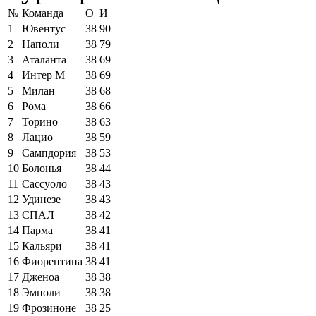
№
Команда
О
И
1
Ювентус
38
90
2
Наполи
38
79
3
Аталанта
38
69
4
Интер М
38
69
5
Милан
38
68
6
Рома
38
66
7
Торино
38
63
8
Лацио
38
59
9
Сампдория
38
53
10
Болонья
38
44
11
Сассуоло
38
43
12
Удинезе
38
43
13
СПАЛ
38
42
14
Парма
38
41
15
Кальяри
38
41
16
Фиорентина
38
41
17
Дженоа
38
38
18
Эмполи
38
38
19
Фрозиноне
38
25