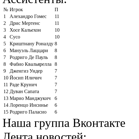
№
Игрок
П
1
Алехандро Гомес
11
2
Дрис Мертенс
11
3
Хосе Кальехон
10
4
Сусо
10
5
Криштиану Роналду
8
6
Мануэль Лаццари
8
7
Родриго Де Пауль
8
8
Фабио Квальярелла
8
9
Дженгиз Ундер
7
10
Йосип Иличич
7
11
Раде Крунич
7
12
Дуван Сапата
7
13
Марио Манджукич
6
14
Лоренцо Инсинье
6
15
Родриго Паласио
6
Наша группа Вконтакте
Лента новостей: