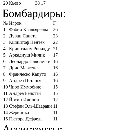
20
Кьево
38
17
Бомбардиры:
№
Игрок
Г
1
Фабио Квальярелла
26
2
Дуван Сапата
23
3
Кшиштоф Пёнтек
22
4
Криштиану Роналду
21
5
Аркадиуш Милик
17
6
Леонардо Паволетти
16
7
Дрис Мертенс
16
8
Франческо Капуто
16
9
Андреа Петанья
16
10
Чиро Иммобиле
15
11
Андреа Белотти
15
12
Йосип Иличич
12
13
Стефан Эль-Шаарави
11
14
Жервиньо
11
15
Грегоре Дефрель
11
Ассистенты: