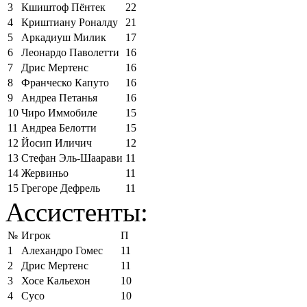
3
Кшиштоф Пёнтек
22
4
Криштиану Роналду
21
5
Аркадиуш Милик
17
6
Леонардо Паволетти
16
7
Дрис Мертенс
16
8
Франческо Капуто
16
9
Андреа Петанья
16
10
Чиро Иммобиле
15
11
Андреа Белотти
15
12
Йосип Иличич
12
13
Стефан Эль-Шаарави
11
14
Жервиньо
11
15
Грегоре Дефрель
11
Ассистенты:
№
Игрок
П
1
Алехандро Гомес
11
2
Дрис Мертенс
11
3
Хосе Кальехон
10
4
Сусо
10