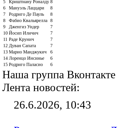
5
Криштиану Роналду
8
6
Мануэль Лаццари
8
7
Родриго Де Пауль
8
8
Фабио Квальярелла
8
9
Дженгиз Ундер
7
10
Йосип Иличич
7
11
Раде Крунич
7
12
Дуван Сапата
7
13
Марио Манджукич
6
14
Лоренцо Инсинье
6
15
Родриго Паласио
6
Наша группа Вконтакте
Лента новостей:
26.6.2026, 10:43