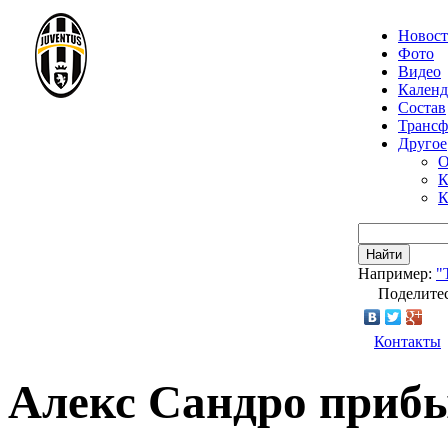
Новос
Фото
Видео
Календ
Состав
Транс
Другое
О
К
К
Найти
Например:
"
Поделитес
Контакты
Алекс Сандро прибы