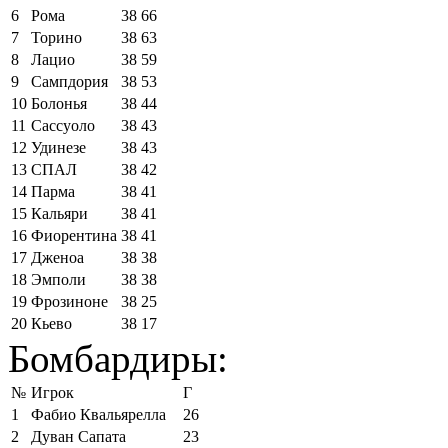
6
Рома
38
66
7
Торино
38
63
8
Лацио
38
59
9
Сампдория
38
53
10
Болонья
38
44
11
Сассуоло
38
43
12
Удинезе
38
43
13
СПАЛ
38
42
14
Парма
38
41
15
Кальяри
38
41
16
Фиорентина
38
41
17
Дженоа
38
38
18
Эмполи
38
38
19
Фрозиноне
38
25
20
Кьево
38
17
Бомбардиры:
№
Игрок
Г
1
Фабио Квальярелла
26
2
Дуван Сапата
23