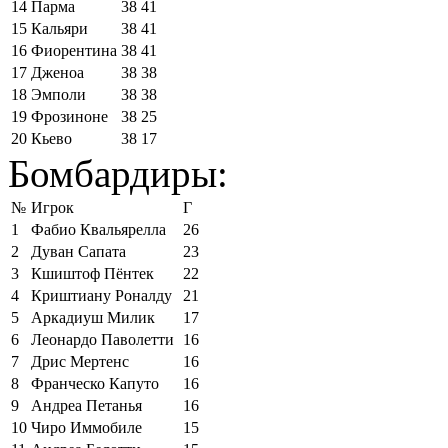
14
Парма
38
41
15
Кальяри
38
41
16
Фиорентина
38
41
17
Дженоа
38
38
18
Эмполи
38
38
19
Фрозиноне
38
25
20
Кьево
38
17
Бомбардиры:
№
Игрок
Г
1
Фабио Квальярелла
26
2
Дуван Сапата
23
3
Кшиштоф Пёнтек
22
4
Криштиану Роналду
21
5
Аркадиуш Милик
17
6
Леонардо Паволетти
16
7
Дрис Мертенс
16
8
Франческо Капуто
16
9
Андреа Петанья
16
10
Чиро Иммобиле
15