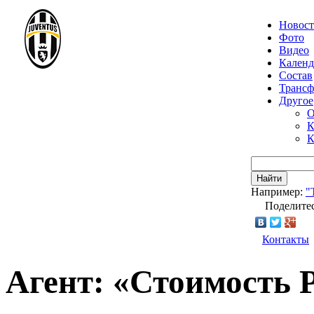
Новос
Фото
Видео
Календ
Состав
Транс
Другое
О
К
К
Найти
Например:
"
Поделитес
Контакты
Агент: «Стоимость 