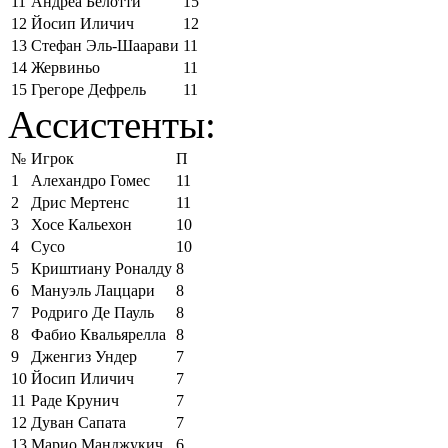
11
Андреа Белотти
15
12
Йосип Иличич
12
13
Стефан Эль-Шаарави
11
14
Жервиньо
11
15
Грегоре Дефрель
11
Ассистенты:
№
Игрок
П
1
Алехандро Гомес
11
2
Дрис Мертенс
11
3
Хосе Кальехон
10
4
Сусо
10
5
Криштиану Роналду
8
6
Мануэль Лаццари
8
7
Родриго Де Пауль
8
8
Фабио Квальярелла
8
9
Дженгиз Ундер
7
10
Йосип Иличич
7
11
Раде Крунич
7
12
Дуван Сапата
7
13
Марио Манджукич
6