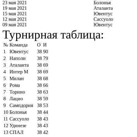
23 мая 2021
Болонья
19 мая 2021
Аталанта
15 мая 2021
Ювентус
12 мая 2021
Сассуоло
09 мая 2021
Ювентус
Турнирная таблица:
№
Команда
О
И
1
Ювентус
38
90
2
Наполи
38
79
3
Аталанта
38
69
4
Интер М
38
69
5
Милан
38
68
6
Рома
38
66
7
Торино
38
63
8
Лацио
38
59
9
Сампдория
38
53
10
Болонья
38
44
11
Сассуоло
38
43
12
Удинезе
38
43
13
СПАЛ
38
42