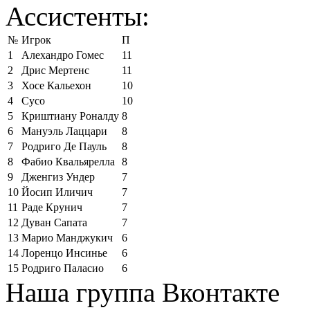
Ассистенты:
№
Игрок
П
1
Алехандро Гомес
11
2
Дрис Мертенс
11
3
Хосе Кальехон
10
4
Сусо
10
5
Криштиану Роналду
8
6
Мануэль Лаццари
8
7
Родриго Де Пауль
8
8
Фабио Квальярелла
8
9
Дженгиз Ундер
7
10
Йосип Иличич
7
11
Раде Крунич
7
12
Дуван Сапата
7
13
Марио Манджукич
6
14
Лоренцо Инсинье
6
15
Родриго Паласио
6
Наша группа Вконтакте