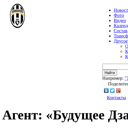
Новос
Фото
Видео
Календ
Состав
Транс
Другое
О
К
К
Найти
Например:
"
Поделитес
Контакты
Агент: «Будущее Дз