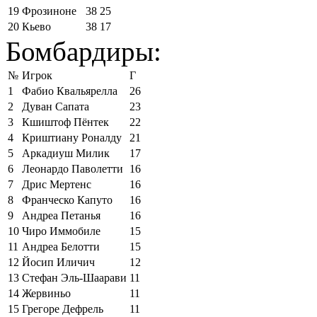
19
Фрозиноне
38
25
20
Кьево
38
17
Бомбардиры:
№
Игрок
Г
1
Фабио Квальярелла
26
2
Дуван Сапата
23
3
Кшиштоф Пёнтек
22
4
Криштиану Роналду
21
5
Аркадиуш Милик
17
6
Леонардо Паволетти
16
7
Дрис Мертенс
16
8
Франческо Капуто
16
9
Андреа Петанья
16
10
Чиро Иммобиле
15
11
Андреа Белотти
15
12
Йосип Иличич
12
13
Стефан Эль-Шаарави
11
14
Жервиньо
11
15
Грегоре Дефрель
11