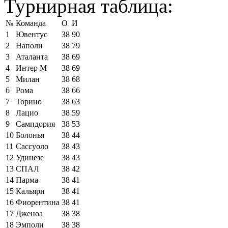
Турнирная таблица:
№
Команда
О
И
1
Ювентус
38
90
2
Наполи
38
79
3
Аталанта
38
69
4
Интер М
38
69
5
Милан
38
68
6
Рома
38
66
7
Торино
38
63
8
Лацио
38
59
9
Сампдория
38
53
10
Болонья
38
44
11
Сассуоло
38
43
12
Удинезе
38
43
13
СПАЛ
38
42
14
Парма
38
41
15
Кальяри
38
41
16
Фиорентина
38
41
17
Дженоа
38
38
18
Эмполи
38
38