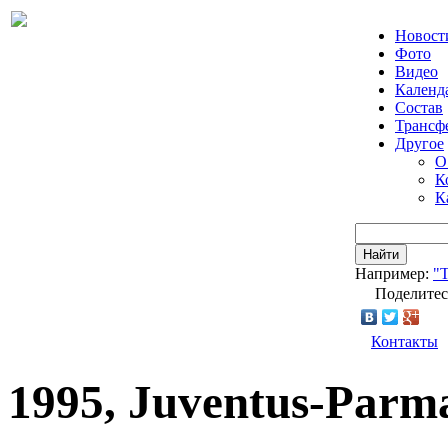
Новост
Фото
Видео
Календ
Состав
Трансф
Другое
О
К
К
Найти
Например:
"Т
Поделитес
Контакты
1995, Juventus-Parma