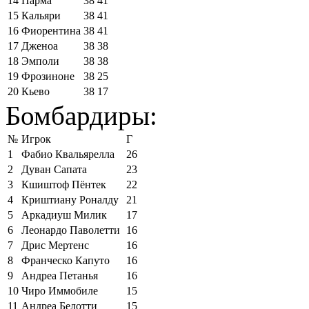
14
Парма
38
41
15
Кальяри
38
41
16
Фиорентина
38
41
17
Дженоа
38
38
18
Эмполи
38
38
19
Фрозиноне
38
25
20
Кьево
38
17
Бомбардиры:
№
Игрок
Г
1
Фабио Квальярелла
26
2
Дуван Сапата
23
3
Кшиштоф Пёнтек
22
4
Криштиану Роналду
21
5
Аркадиуш Милик
17
6
Леонардо Паволетти
16
7
Дрис Мертенс
16
8
Франческо Капуто
16
9
Андреа Петанья
16
10
Чиро Иммобиле
15
11
Андреа Белотти
15