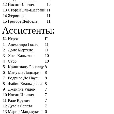
12
Йосип Иличич
12
13
Стефан Эль-Шаарави
11
14
Жервиньо
11
15
Грегоре Дефрель
11
Ассистенты:
№
Игрок
П
1
Алехандро Гомес
11
2
Дрис Мертенс
11
3
Хосе Кальехон
10
4
Сусо
10
5
Криштиану Роналду
8
6
Мануэль Лаццари
8
7
Родриго Де Пауль
8
8
Фабио Квальярелла
8
9
Дженгиз Ундер
7
10
Йосип Иличич
7
11
Раде Крунич
7
12
Дуван Сапата
7
13
Марио Манджукич
6