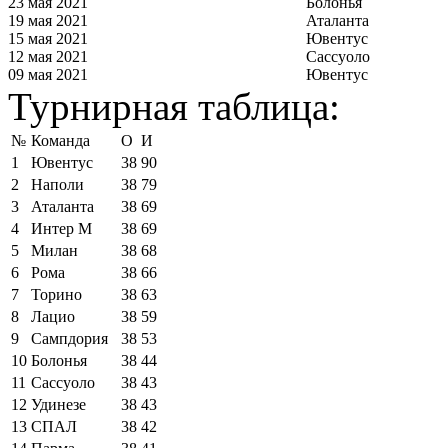
23 мая 2021
Болонья
19 мая 2021
Аталанта
15 мая 2021
Ювентус
12 мая 2021
Сассуоло
09 мая 2021
Ювентус
Турнирная таблица:
№
Команда
О
И
1
Ювентус
38
90
2
Наполи
38
79
3
Аталанта
38
69
4
Интер М
38
69
5
Милан
38
68
6
Рома
38
66
7
Торино
38
63
8
Лацио
38
59
9
Сампдория
38
53
10
Болонья
38
44
11
Сассуоло
38
43
12
Удинезе
38
43
13
СПАЛ
38
42